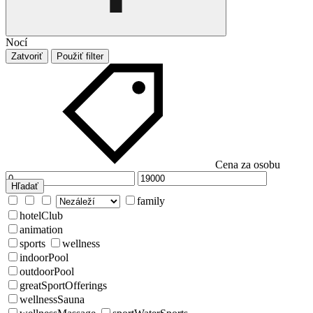
Nocí
Zatvoriť
Použiť filter
Cena za osobu
Hľadať
family
hotelClub
animation
sports
wellness
indoorPool
outdoorPool
greatSportOfferings
wellnessSauna