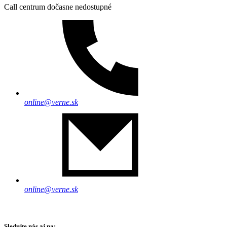
Call centrum dočasne nedostupné
online@verne.sk
online@verne.sk
Sledujte nás aj na: