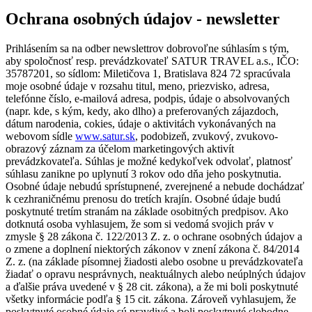
Ochrana osobných údajov - newsletter
Prihlásením sa na odber newslettrov dobrovoľne súhlasím s tým,
aby spoločnosť resp. prevádzkovateľ SATUR TRAVEL a.s., IČO:
35787201, so sídlom: Miletičova 1, Bratislava 824 72 spracúvala
moje osobné údaje v rozsahu titul, meno, priezvisko, adresa,
telefónne číslo, e-mailová adresa, podpis, údaje o absolvovaných
(napr. kde, s kým, kedy, ako dlho) a preferovaných zájazdoch,
dátum narodenia, cokies, údaje o aktivitách vykonávaných na
webovom sídle
www.satur.sk
, podobizeň, zvukový, zvukovo-
obrazový záznam za účelom marketingových aktivít
prevádzkovateľa. Súhlas je možné kedykoľvek odvolať, platnosť
súhlasu zanikne po uplynutí 3 rokov odo dňa jeho poskytnutia.
Osobné údaje nebudú sprístupnené, zverejnené a nebude dochádzať
k cezhraničnému prenosu do tretích krajín. Osobné údaje budú
poskytnuté tretím stranám na základe osobitných predpisov. Ako
dotknutá osoba vyhlasujem, že som si vedomá svojich práv v
zmysle § 28 zákona č. 122/2013 Z. z. o ochrane osobných údajov a
o zmene a doplnení niektorých zákonov v znení zákona č. 84/2014
Z. z. (na základe písomnej žiadosti alebo osobne u prevádzkovateľa
žiadať o opravu nesprávnych, neaktuálnych alebo neúplných údajov
a ďalšie práva uvedené v § 28 cit. zákona), a že mi boli poskytnuté
všetky informácie podľa § 15 cit. zákona. Zároveň vyhlasujem, že
poskytnuté osobné údaje sú pravdivé a boli poskytnuté slobodne.