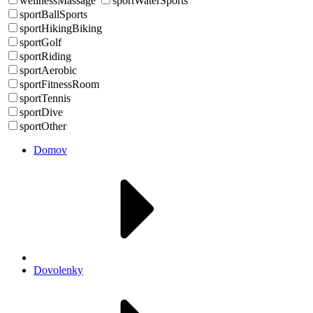
wellnessMassage
sportWaterSports
sportBallSports
sportHikingBiking
sportGolf
sportRiding
sportAerobic
sportFitnessRoom
sportTennis
sportDive
sportOther
Domov
Dovolenky