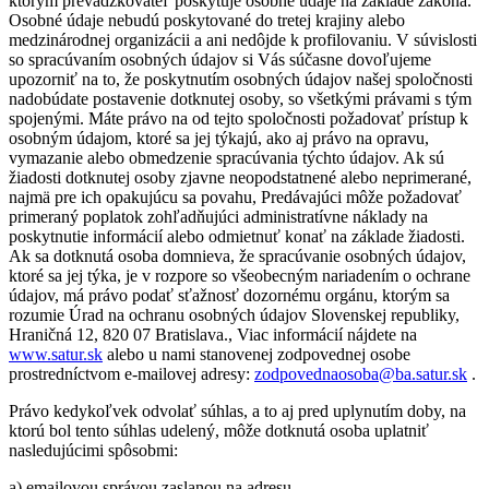
ktorým prevádzkovateľ poskytuje osobné údaje na základe zákona.
Osobné údaje nebudú poskytované do tretej krajiny alebo
medzinárodnej organizácii a ani nedôjde k profilovaniu. V súvislosti
so spracúvaním osobných údajov si Vás súčasne dovoľujeme
upozorniť na to, že poskytnutím osobných údajov našej spoločnosti
nadobúdate postavenie dotknutej osoby, so všetkými právami s tým
spojenými. Máte právo na od tejto spoločnosti požadovať prístup k
osobným údajom, ktoré sa jej týkajú, ako aj právo na opravu,
vymazanie alebo obmedzenie spracúvania týchto údajov. Ak sú
žiadosti dotknutej osoby zjavne neopodstatnené alebo neprimerané,
najmä pre ich opakujúcu sa povahu, Predávajúci môže požadovať
primeraný poplatok zohľadňujúci administratívne náklady na
poskytnutie informácií alebo odmietnuť konať na základe žiadosti.
Ak sa dotknutá osoba domnieva, že spracúvanie osobných údajov,
ktoré sa jej týka, je v rozpore so všeobecným nariadením o ochrane
údajov, má právo podať sťažnosť dozornému orgánu, ktorým sa
rozumie Úrad na ochranu osobných údajov Slovenskej republiky,
Hraničná 12, 820 07 Bratislava., Viac informácií nájdete na
www.satur.sk
alebo u nami stanovenej zodpovednej osobe
prostredníctvom e-mailovej adresy:
zodpovednaosoba@ba.satur.sk
.
Právo kedykoľvek odvolať súhlas, a to aj pred uplynutím doby, na
ktorú bol tento súhlas udelený, môže dotknutá osoba uplatniť
nasledujúcimi spôsobmi:
a) emailovou správou zaslanou na adresu