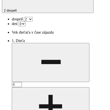
2 dospelí
dospelí
deti
Vek dieťaťa v čase zájazdu
1. Dieťa