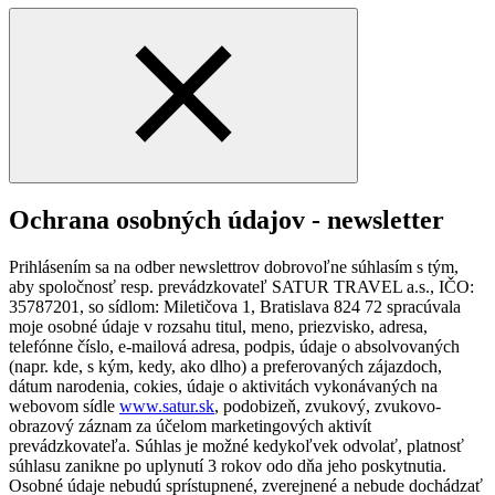
Ochrana osobných údajov - newsletter
Prihlásením sa na odber newslettrov dobrovoľne súhlasím s tým,
aby spoločnosť resp. prevádzkovateľ SATUR TRAVEL a.s., IČO:
35787201, so sídlom: Miletičova 1, Bratislava 824 72 spracúvala
moje osobné údaje v rozsahu titul, meno, priezvisko, adresa,
telefónne číslo, e-mailová adresa, podpis, údaje o absolvovaných
(napr. kde, s kým, kedy, ako dlho) a preferovaných zájazdoch,
dátum narodenia, cokies, údaje o aktivitách vykonávaných na
webovom sídle
www.satur.sk
, podobizeň, zvukový, zvukovo-
obrazový záznam za účelom marketingových aktivít
prevádzkovateľa. Súhlas je možné kedykoľvek odvolať, platnosť
súhlasu zanikne po uplynutí 3 rokov odo dňa jeho poskytnutia.
Osobné údaje nebudú sprístupnené, zverejnené a nebude dochádzať