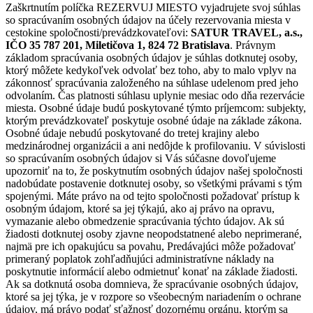
Zaškrtnutím políčka REZERVUJ MIESTO vyjadrujete svoj súhlas
so spracúvaním osobných údajov na účely rezervovania miesta v
cestokine spoločnosti/prevádzkovateľovi:
SATUR TRAVEL, a.s.,
IČO 35 787 201, Miletičova 1, 824 72 Bratislava
. Právnym
základom spracúvania osobných údajov je súhlas dotknutej osoby,
ktorý môžete kedykoľvek odvolať bez toho, aby to malo vplyv na
zákonnosť spracúvania založeného na súhlase udelenom pred jeho
odvolaním. Čas platnosti súhlasu uplynie mesiac odo dňa rezervácie
miesta. Osobné údaje budú poskytované týmto príjemcom: subjekty,
ktorým prevádzkovateľ poskytuje osobné údaje na základe zákona.
Osobné údaje nebudú poskytované do tretej krajiny alebo
medzinárodnej organizácii a ani nedôjde k profilovaniu. V súvislosti
so spracúvaním osobných údajov si Vás súčasne dovoľujeme
upozorniť na to, že poskytnutím osobných údajov našej spoločnosti
nadobúdate postavenie dotknutej osoby, so všetkými právami s tým
spojenými. Máte právo na od tejto spoločnosti požadovať prístup k
osobným údajom, ktoré sa jej týkajú, ako aj právo na opravu,
vymazanie alebo obmedzenie spracúvania týchto údajov. Ak sú
žiadosti dotknutej osoby zjavne neopodstatnené alebo neprimerané,
najmä pre ich opakujúcu sa povahu, Predávajúci môže požadovať
primeraný poplatok zohľadňujúci administratívne náklady na
poskytnutie informácií alebo odmietnuť konať na základe žiadosti.
Ak sa dotknutá osoba domnieva, že spracúvanie osobných údajov,
ktoré sa jej týka, je v rozpore so všeobecným nariadením o ochrane
údajov, má právo podať sťažnosť dozornému orgánu, ktorým sa