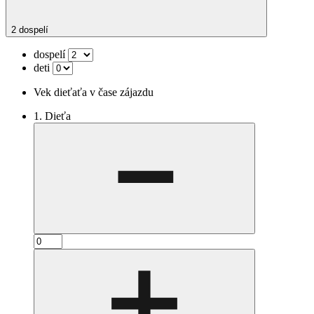
2 dospelí
dospelí
deti
Vek dieťaťa v čase zájazdu
1. Dieťa