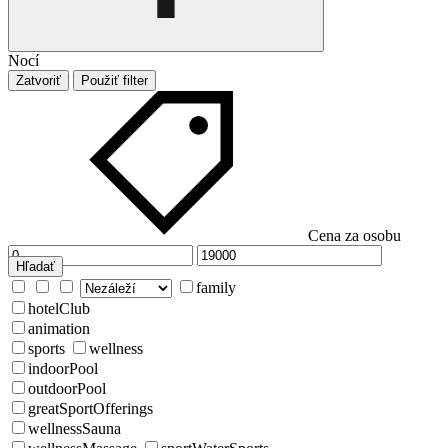
Nocí
Zatvoriť
Použiť filter
Cena za osobu
Hľadať
family
hotelClub
animation
sports
wellness
indoorPool
outdoorPool
greatSportOfferings
wellnessSauna