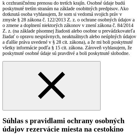
k cezhraničnému prenosu do tretích krajín. Osobné údaje budú
poskytnuté tretím stranám na základe osobitných predpisov. Ako
dotknutá osoba vyhlasujem, že som si vedomá svojich práv v
zmysle § 28 zákona č. 122/2013 Z. z. o ochrane osobných údajov a
o zmene a doplnení niektorých zákonov v znení zákona č. 84/2014
Z. z. (na základe písomnej žiadosti alebo osobne u prevádzkovateľa
žiadať o opravu nesprávnych, neaktuálnych alebo neúplných údajov
a ďalšie práva uvedené v § 28 cit. zákona), a že mi boli poskytnuté
všetky informácie podľa § 15 cit. zákona. Zároveň vyhlasujem, že
poskytnuté osobné údaje sú pravdivé a boli poskytnuté slobodne.
Súhlas s pravidlami ochrany osobných
údajov rezervácie miesta na cestokino