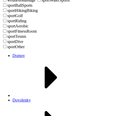
wellnessMassage
sportWaterSports
sportBallSports
sportHikingBiking
sportGolf
sportRiding
sportAerobic
sportFitnessRoom
sportTennis
sportDive
sportOther
Domov
Dovolenky