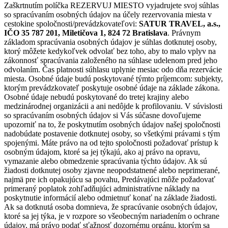
Zaškrtnutím políčka REZERVUJ MIESTO vyjadrujete svoj súhlas
so spracúvaním osobných údajov na účely rezervovania miesta v
cestokine spoločnosti/prevádzkovateľovi:
SATUR TRAVEL, a.s.,
IČO 35 787 201, Miletičova 1, 824 72 Bratislava
. Právnym
základom spracúvania osobných údajov je súhlas dotknutej osoby,
ktorý môžete kedykoľvek odvolať bez toho, aby to malo vplyv na
zákonnosť spracúvania založeného na súhlase udelenom pred jeho
odvolaním. Čas platnosti súhlasu uplynie mesiac odo dňa rezervácie
miesta. Osobné údaje budú poskytované týmto príjemcom: subjekty,
ktorým prevádzkovateľ poskytuje osobné údaje na základe zákona.
Osobné údaje nebudú poskytované do tretej krajiny alebo
medzinárodnej organizácii a ani nedôjde k profilovaniu. V súvislosti
so spracúvaním osobných údajov si Vás súčasne dovoľujeme
upozorniť na to, že poskytnutím osobných údajov našej spoločnosti
nadobúdate postavenie dotknutej osoby, so všetkými právami s tým
spojenými. Máte právo na od tejto spoločnosti požadovať prístup k
osobným údajom, ktoré sa jej týkajú, ako aj právo na opravu,
vymazanie alebo obmedzenie spracúvania týchto údajov. Ak sú
žiadosti dotknutej osoby zjavne neopodstatnené alebo neprimerané,
najmä pre ich opakujúcu sa povahu, Predávajúci môže požadovať
primeraný poplatok zohľadňujúci administratívne náklady na
poskytnutie informácií alebo odmietnuť konať na základe žiadosti.
Ak sa dotknutá osoba domnieva, že spracúvanie osobných údajov,
ktoré sa jej týka, je v rozpore so všeobecným nariadením o ochrane
údajov, má právo podať sťažnosť dozornému orgánu, ktorým sa