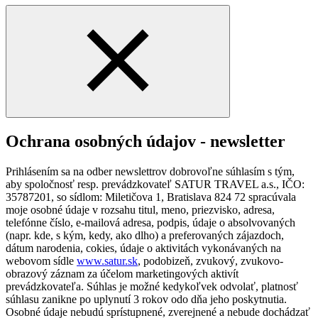
Ochrana osobných údajov - newsletter
Prihlásením sa na odber newslettrov dobrovoľne súhlasím s tým,
aby spoločnosť resp. prevádzkovateľ SATUR TRAVEL a.s., IČO:
35787201, so sídlom: Miletičova 1, Bratislava 824 72 spracúvala
moje osobné údaje v rozsahu titul, meno, priezvisko, adresa,
telefónne číslo, e-mailová adresa, podpis, údaje o absolvovaných
(napr. kde, s kým, kedy, ako dlho) a preferovaných zájazdoch,
dátum narodenia, cokies, údaje o aktivitách vykonávaných na
webovom sídle
www.satur.sk
, podobizeň, zvukový, zvukovo-
obrazový záznam za účelom marketingových aktivít
prevádzkovateľa. Súhlas je možné kedykoľvek odvolať, platnosť
súhlasu zanikne po uplynutí 3 rokov odo dňa jeho poskytnutia.
Osobné údaje nebudú sprístupnené, zverejnené a nebude dochádzať