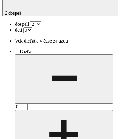
2 dospelí
dospelí
deti
Vek dieťaťa v čase zájazdu
1. Dieťa