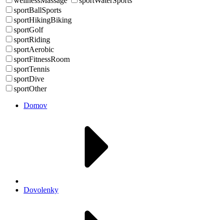
wellnessMassage
sportWaterSports
sportBallSports
sportHikingBiking
sportGolf
sportRiding
sportAerobic
sportFitnessRoom
sportTennis
sportDive
sportOther
Domov
Dovolenky