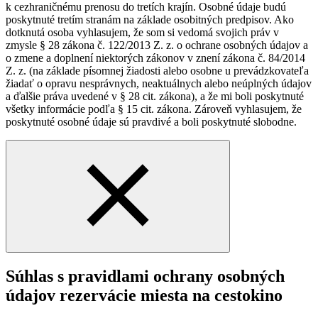
k cezhraničnému prenosu do tretích krajín. Osobné údaje budú
poskytnuté tretím stranám na základe osobitných predpisov. Ako
dotknutá osoba vyhlasujem, že som si vedomá svojich práv v
zmysle § 28 zákona č. 122/2013 Z. z. o ochrane osobných údajov a
o zmene a doplnení niektorých zákonov v znení zákona č. 84/2014
Z. z. (na základe písomnej žiadosti alebo osobne u prevádzkovateľa
žiadať o opravu nesprávnych, neaktuálnych alebo neúplných údajov
a ďalšie práva uvedené v § 28 cit. zákona), a že mi boli poskytnuté
všetky informácie podľa § 15 cit. zákona. Zároveň vyhlasujem, že
poskytnuté osobné údaje sú pravdivé a boli poskytnuté slobodne.
Súhlas s pravidlami ochrany osobných
údajov rezervácie miesta na cestokino