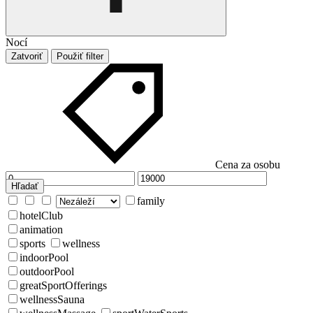
Nocí
Zatvoriť
Použiť filter
Cena za osobu
Hľadať
family
hotelClub
animation
sports
wellness
indoorPool
outdoorPool
greatSportOfferings
wellnessSauna