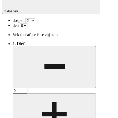
2 dospelí
dospelí
deti
Vek dieťaťa v čase zájazdu
1. Dieťa