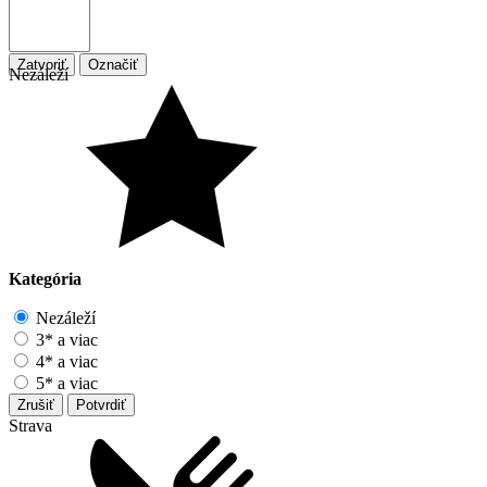
Zatvoriť
Označiť
Nezáleží
Kategória
Nezáleží
3* a viac
4* a viac
5* a viac
Zrušiť
Potvrdiť
Strava