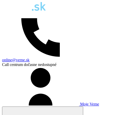
online@verne.sk
Call centrum dočasne nedostupné
Moje Verne