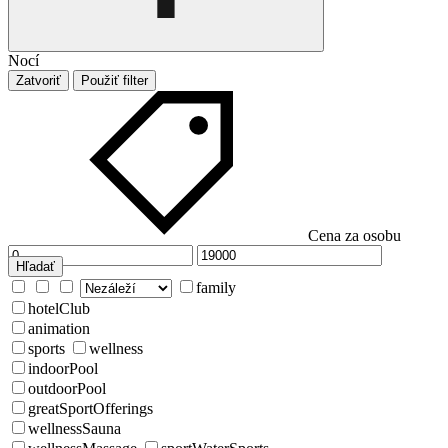
Nocí
Zatvoriť
Použiť filter
Cena za osobu
Hľadať
family
hotelClub
animation
sports
wellness
indoorPool
outdoorPool
greatSportOfferings
wellnessSauna