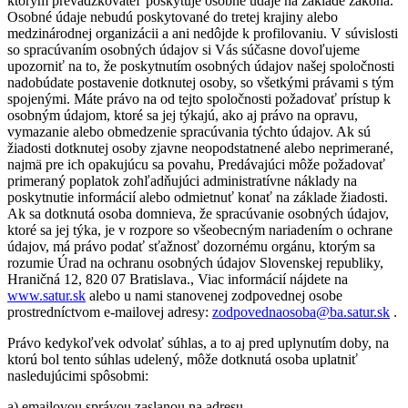
ktorým prevádzkovateľ poskytuje osobné údaje na základe zákona.
Osobné údaje nebudú poskytované do tretej krajiny alebo
medzinárodnej organizácii a ani nedôjde k profilovaniu. V súvislosti
so spracúvaním osobných údajov si Vás súčasne dovoľujeme
upozorniť na to, že poskytnutím osobných údajov našej spoločnosti
nadobúdate postavenie dotknutej osoby, so všetkými právami s tým
spojenými. Máte právo na od tejto spoločnosti požadovať prístup k
osobným údajom, ktoré sa jej týkajú, ako aj právo na opravu,
vymazanie alebo obmedzenie spracúvania týchto údajov. Ak sú
žiadosti dotknutej osoby zjavne neopodstatnené alebo neprimerané,
najmä pre ich opakujúcu sa povahu, Predávajúci môže požadovať
primeraný poplatok zohľadňujúci administratívne náklady na
poskytnutie informácií alebo odmietnuť konať na základe žiadosti.
Ak sa dotknutá osoba domnieva, že spracúvanie osobných údajov,
ktoré sa jej týka, je v rozpore so všeobecným nariadením o ochrane
údajov, má právo podať sťažnosť dozornému orgánu, ktorým sa
rozumie Úrad na ochranu osobných údajov Slovenskej republiky,
Hraničná 12, 820 07 Bratislava., Viac informácií nájdete na
www.satur.sk
alebo u nami stanovenej zodpovednej osobe
prostredníctvom e-mailovej adresy:
zodpovednaosoba@ba.satur.sk
.
Právo kedykoľvek odvolať súhlas, a to aj pred uplynutím doby, na
ktorú bol tento súhlas udelený, môže dotknutá osoba uplatniť
nasledujúcimi spôsobmi:
a) emailovou správou zaslanou na adresu