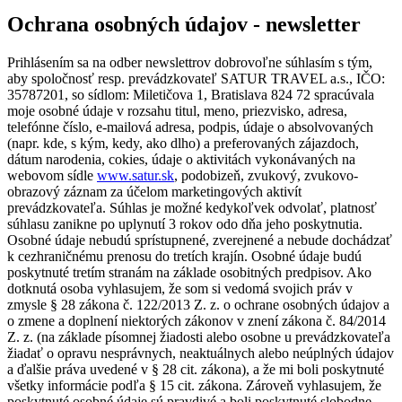
Ochrana osobných údajov - newsletter
Prihlásením sa na odber newslettrov dobrovoľne súhlasím s tým,
aby spoločnosť resp. prevádzkovateľ SATUR TRAVEL a.s., IČO:
35787201, so sídlom: Miletičova 1, Bratislava 824 72 spracúvala
moje osobné údaje v rozsahu titul, meno, priezvisko, adresa,
telefónne číslo, e-mailová adresa, podpis, údaje o absolvovaných
(napr. kde, s kým, kedy, ako dlho) a preferovaných zájazdoch,
dátum narodenia, cokies, údaje o aktivitách vykonávaných na
webovom sídle
www.satur.sk
, podobizeň, zvukový, zvukovo-
obrazový záznam za účelom marketingových aktivít
prevádzkovateľa. Súhlas je možné kedykoľvek odvolať, platnosť
súhlasu zanikne po uplynutí 3 rokov odo dňa jeho poskytnutia.
Osobné údaje nebudú sprístupnené, zverejnené a nebude dochádzať
k cezhraničnému prenosu do tretích krajín. Osobné údaje budú
poskytnuté tretím stranám na základe osobitných predpisov. Ako
dotknutá osoba vyhlasujem, že som si vedomá svojich práv v
zmysle § 28 zákona č. 122/2013 Z. z. o ochrane osobných údajov a
o zmene a doplnení niektorých zákonov v znení zákona č. 84/2014
Z. z. (na základe písomnej žiadosti alebo osobne u prevádzkovateľa
žiadať o opravu nesprávnych, neaktuálnych alebo neúplných údajov
a ďalšie práva uvedené v § 28 cit. zákona), a že mi boli poskytnuté
všetky informácie podľa § 15 cit. zákona. Zároveň vyhlasujem, že
poskytnuté osobné údaje sú pravdivé a boli poskytnuté slobodne.