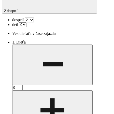
2 dospelí
dospelí
deti
Vek dieťaťa v čase zájazdu
1. Dieťa