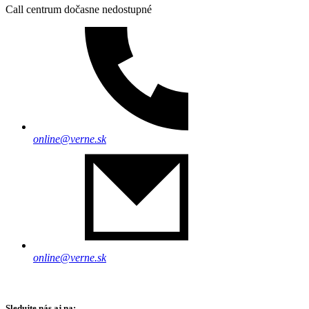
Call centrum dočasne nedostupné
online@verne.sk
online@verne.sk
Sledujte nás aj na: