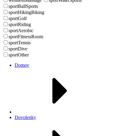
wellnessMassage
sportWaterSports
sportBallSports
sportHikingBiking
sportGolf
sportRiding
sportAerobic
sportFitnessRoom
sportTennis
sportDive
sportOther
Domov
Dovolenky