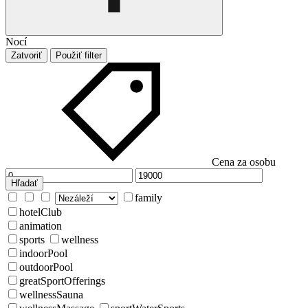
Nocí
Zatvoriť
Použiť filter
Cena za osobu
Hľadať
family
hotelClub
animation
sports
wellness
indoorPool
outdoorPool
greatSportOfferings
wellnessSauna