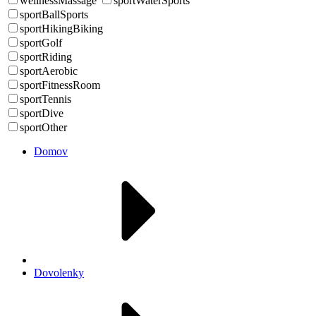
wellnessMassage
sportWaterSports
sportBallSports
sportHikingBiking
sportGolf
sportRiding
sportAerobic
sportFitnessRoom
sportTennis
sportDive
sportOther
Domov
Dovolenky