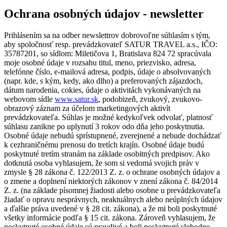
Ochrana osobných údajov - newsletter
Prihlásením sa na odber newslettrov dobrovoľne súhlasím s tým,
aby spoločnosť resp. prevádzkovateľ SATUR TRAVEL a.s., IČO:
35787201, so sídlom: Miletičova 1, Bratislava 824 72 spracúvala
moje osobné údaje v rozsahu titul, meno, priezvisko, adresa,
telefónne číslo, e-mailová adresa, podpis, údaje o absolvovaných
(napr. kde, s kým, kedy, ako dlho) a preferovaných zájazdoch,
dátum narodenia, cokies, údaje o aktivitách vykonávaných na
webovom sídle
www.satur.sk
, podobizeň, zvukový, zvukovo-
obrazový záznam za účelom marketingových aktivít
prevádzkovateľa. Súhlas je možné kedykoľvek odvolať, platnosť
súhlasu zanikne po uplynutí 3 rokov odo dňa jeho poskytnutia.
Osobné údaje nebudú sprístupnené, zverejnené a nebude dochádzať
k cezhraničnému prenosu do tretích krajín. Osobné údaje budú
poskytnuté tretím stranám na základe osobitných predpisov. Ako
dotknutá osoba vyhlasujem, že som si vedomá svojich práv v
zmysle § 28 zákona č. 122/2013 Z. z. o ochrane osobných údajov a
o zmene a doplnení niektorých zákonov v znení zákona č. 84/2014
Z. z. (na základe písomnej žiadosti alebo osobne u prevádzkovateľa
žiadať o opravu nesprávnych, neaktuálnych alebo neúplných údajov
a ďalšie práva uvedené v § 28 cit. zákona), a že mi boli poskytnuté
všetky informácie podľa § 15 cit. zákona. Zároveň vyhlasujem, že
poskytnuté osobné údaje sú pravdivé a boli poskytnuté slobodne.