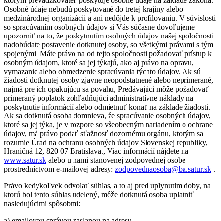
ktorým prevádzkovateľ poskytuje osobné údaje na základe zákona.
Osobné údaje nebudú poskytované do tretej krajiny alebo
medzinárodnej organizácii a ani nedôjde k profilovaniu. V súvislosti
so spracúvaním osobných údajov si Vás súčasne dovoľujeme
upozorniť na to, že poskytnutím osobných údajov našej spoločnosti
nadobúdate postavenie dotknutej osoby, so všetkými právami s tým
spojenými. Máte právo na od tejto spoločnosti požadovať prístup k
osobným údajom, ktoré sa jej týkajú, ako aj právo na opravu,
vymazanie alebo obmedzenie spracúvania týchto údajov. Ak sú
žiadosti dotknutej osoby zjavne neopodstatnené alebo neprimerané,
najmä pre ich opakujúcu sa povahu, Predávajúci môže požadovať
primeraný poplatok zohľadňujúci administratívne náklady na
poskytnutie informácií alebo odmietnuť konať na základe žiadosti.
Ak sa dotknutá osoba domnieva, že spracúvanie osobných údajov,
ktoré sa jej týka, je v rozpore so všeobecným nariadením o ochrane
údajov, má právo podať sťažnosť dozornému orgánu, ktorým sa
rozumie Úrad na ochranu osobných údajov Slovenskej republiky,
Hraničná 12, 820 07 Bratislava., Viac informácií nájdete na
www.satur.sk
alebo u nami stanovenej zodpovednej osobe
prostredníctvom e-mailovej adresy:
zodpovednaosoba@ba.satur.sk
.
Právo kedykoľvek odvolať súhlas, a to aj pred uplynutím doby, na
ktorú bol tento súhlas udelený, môže dotknutá osoba uplatniť
nasledujúcimi spôsobmi:
a) emailovou správou zaslanou na adresu