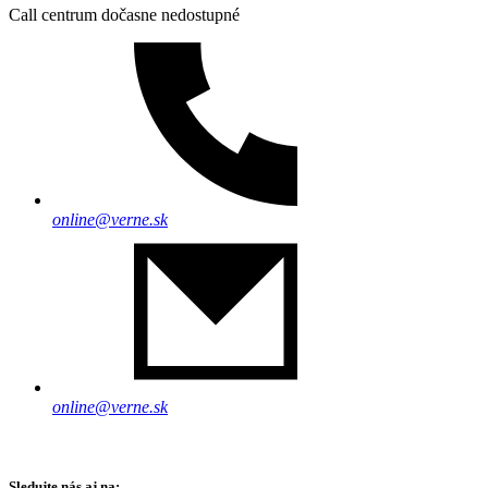
Call centrum dočasne nedostupné
online@verne.sk
online@verne.sk
Sledujte nás aj na: