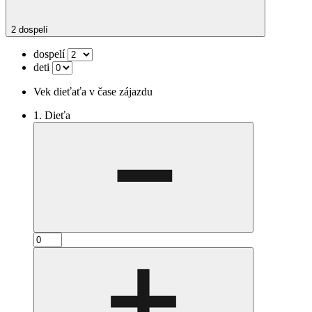
2 dospelí
dospelí
deti
Vek dieťaťa v čase zájazdu
1. Dieťa