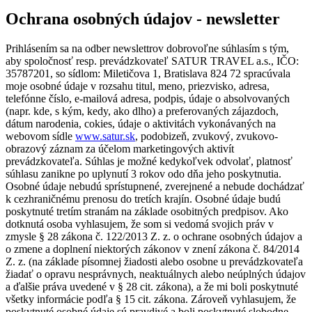
Ochrana osobných údajov - newsletter
Prihlásením sa na odber newslettrov dobrovoľne súhlasím s tým,
aby spoločnosť resp. prevádzkovateľ SATUR TRAVEL a.s., IČO:
35787201, so sídlom: Miletičova 1, Bratislava 824 72 spracúvala
moje osobné údaje v rozsahu titul, meno, priezvisko, adresa,
telefónne číslo, e-mailová adresa, podpis, údaje o absolvovaných
(napr. kde, s kým, kedy, ako dlho) a preferovaných zájazdoch,
dátum narodenia, cokies, údaje o aktivitách vykonávaných na
webovom sídle
www.satur.sk
, podobizeň, zvukový, zvukovo-
obrazový záznam za účelom marketingových aktivít
prevádzkovateľa. Súhlas je možné kedykoľvek odvolať, platnosť
súhlasu zanikne po uplynutí 3 rokov odo dňa jeho poskytnutia.
Osobné údaje nebudú sprístupnené, zverejnené a nebude dochádzať
k cezhraničnému prenosu do tretích krajín. Osobné údaje budú
poskytnuté tretím stranám na základe osobitných predpisov. Ako
dotknutá osoba vyhlasujem, že som si vedomá svojich práv v
zmysle § 28 zákona č. 122/2013 Z. z. o ochrane osobných údajov a
o zmene a doplnení niektorých zákonov v znení zákona č. 84/2014
Z. z. (na základe písomnej žiadosti alebo osobne u prevádzkovateľa
žiadať o opravu nesprávnych, neaktuálnych alebo neúplných údajov
a ďalšie práva uvedené v § 28 cit. zákona), a že mi boli poskytnuté
všetky informácie podľa § 15 cit. zákona. Zároveň vyhlasujem, že
poskytnuté osobné údaje sú pravdivé a boli poskytnuté slobodne.