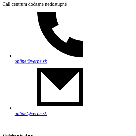
Call centrum dočasne nedostupné
online@verne.sk
online@verne.sk
Sledujte nás aj na: