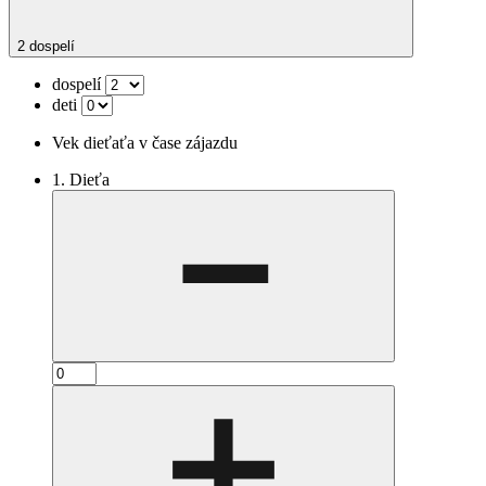
2 dospelí
dospelí
deti
Vek dieťaťa v čase zájazdu
1. Dieťa