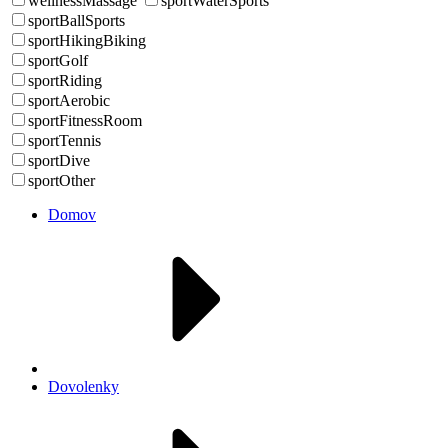
wellnessMassage
sportWaterSports
sportBallSports
sportHikingBiking
sportGolf
sportRiding
sportAerobic
sportFitnessRoom
sportTennis
sportDive
sportOther
Domov
Dovolenky