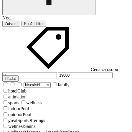
Nocí
Zatvoriť
Použiť filter
Cena za osobu
Hľadať
family
hotelClub
animation
sports
wellness
indoorPool
outdoorPool
greatSportOfferings
wellnessSauna