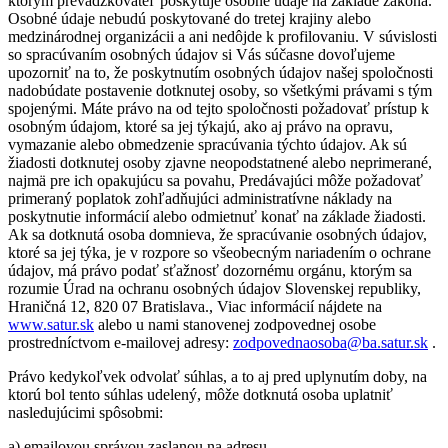
ktorým prevádzkovateľ poskytuje osobné údaje na základe zákona.
Osobné údaje nebudú poskytované do tretej krajiny alebo
medzinárodnej organizácii a ani nedôjde k profilovaniu. V súvislosti
so spracúvaním osobných údajov si Vás súčasne dovoľujeme
upozorniť na to, že poskytnutím osobných údajov našej spoločnosti
nadobúdate postavenie dotknutej osoby, so všetkými právami s tým
spojenými. Máte právo na od tejto spoločnosti požadovať prístup k
osobným údajom, ktoré sa jej týkajú, ako aj právo na opravu,
vymazanie alebo obmedzenie spracúvania týchto údajov. Ak sú
žiadosti dotknutej osoby zjavne neopodstatnené alebo neprimerané,
najmä pre ich opakujúcu sa povahu, Predávajúci môže požadovať
primeraný poplatok zohľadňujúci administratívne náklady na
poskytnutie informácií alebo odmietnuť konať na základe žiadosti.
Ak sa dotknutá osoba domnieva, že spracúvanie osobných údajov,
ktoré sa jej týka, je v rozpore so všeobecným nariadením o ochrane
údajov, má právo podať sťažnosť dozornému orgánu, ktorým sa
rozumie Úrad na ochranu osobných údajov Slovenskej republiky,
Hraničná 12, 820 07 Bratislava., Viac informácií nájdete na
www.satur.sk
alebo u nami stanovenej zodpovednej osobe
prostredníctvom e-mailovej adresy:
zodpovednaosoba@ba.satur.sk
.
Právo kedykoľvek odvolať súhlas, a to aj pred uplynutím doby, na
ktorú bol tento súhlas udelený, môže dotknutá osoba uplatniť
nasledujúcimi spôsobmi:
a) emailovou správou zaslanou na adresu