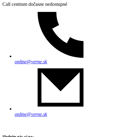
Call centrum dočasne nedostupné
online@verne.sk
online@verne.sk
Sledujte nás aj na: