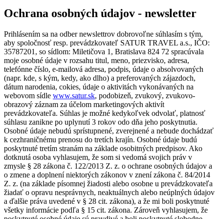
Ochrana osobných údajov - newsletter
Prihlásením sa na odber newslettrov dobrovoľne súhlasím s tým,
aby spoločnosť resp. prevádzkovateľ SATUR TRAVEL a.s., IČO:
35787201, so sídlom: Miletičova 1, Bratislava 824 72 spracúvala
moje osobné údaje v rozsahu titul, meno, priezvisko, adresa,
telefónne číslo, e-mailová adresa, podpis, údaje o absolvovaných
(napr. kde, s kým, kedy, ako dlho) a preferovaných zájazdoch,
dátum narodenia, cokies, údaje o aktivitách vykonávaných na
webovom sídle
www.satur.sk
, podobizeň, zvukový, zvukovo-
obrazový záznam za účelom marketingových aktivít
prevádzkovateľa. Súhlas je možné kedykoľvek odvolať, platnosť
súhlasu zanikne po uplynutí 3 rokov odo dňa jeho poskytnutia.
Osobné údaje nebudú sprístupnené, zverejnené a nebude dochádzať
k cezhraničnému prenosu do tretích krajín. Osobné údaje budú
poskytnuté tretím stranám na základe osobitných predpisov. Ako
dotknutá osoba vyhlasujem, že som si vedomá svojich práv v
zmysle § 28 zákona č. 122/2013 Z. z. o ochrane osobných údajov a
o zmene a doplnení niektorých zákonov v znení zákona č. 84/2014
Z. z. (na základe písomnej žiadosti alebo osobne u prevádzkovateľa
žiadať o opravu nesprávnych, neaktuálnych alebo neúplných údajov
a ďalšie práva uvedené v § 28 cit. zákona), a že mi boli poskytnuté
všetky informácie podľa § 15 cit. zákona. Zároveň vyhlasujem, že
poskytnuté osobné údaje sú pravdivé a boli poskytnuté slobodne.