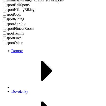
wellnessMassage
sportWaterSports
sportBallSports
sportHikingBiking
sportGolf
sportRiding
sportAerobic
sportFitnessRoom
sportTennis
sportDive
sportOther
Domov
Dovolenky