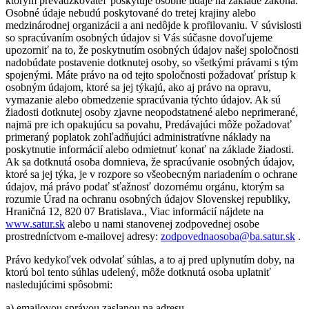
ktorým prevádzkovateľ poskytuje osobné údaje na základe zákona.
Osobné údaje nebudú poskytované do tretej krajiny alebo
medzinárodnej organizácii a ani nedôjde k profilovaniu. V súvislosti
so spracúvaním osobných údajov si Vás súčasne dovoľujeme
upozorniť na to, že poskytnutím osobných údajov našej spoločnosti
nadobúdate postavenie dotknutej osoby, so všetkými právami s tým
spojenými. Máte právo na od tejto spoločnosti požadovať prístup k
osobným údajom, ktoré sa jej týkajú, ako aj právo na opravu,
vymazanie alebo obmedzenie spracúvania týchto údajov. Ak sú
žiadosti dotknutej osoby zjavne neopodstatnené alebo neprimerané,
najmä pre ich opakujúcu sa povahu, Predávajúci môže požadovať
primeraný poplatok zohľadňujúci administratívne náklady na
poskytnutie informácií alebo odmietnuť konať na základe žiadosti.
Ak sa dotknutá osoba domnieva, že spracúvanie osobných údajov,
ktoré sa jej týka, je v rozpore so všeobecným nariadením o ochrane
údajov, má právo podať sťažnosť dozornému orgánu, ktorým sa
rozumie Úrad na ochranu osobných údajov Slovenskej republiky,
Hraničná 12, 820 07 Bratislava., Viac informácií nájdete na
www.satur.sk
alebo u nami stanovenej zodpovednej osobe
prostredníctvom e-mailovej adresy:
zodpovednaosoba@ba.satur.sk
.
Právo kedykoľvek odvolať súhlas, a to aj pred uplynutím doby, na
ktorú bol tento súhlas udelený, môže dotknutá osoba uplatniť
nasledujúcimi spôsobmi:
a) emailovou správou zaslanou na adresu