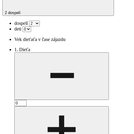
2 dospelí
dospelí
deti
Vek dieťaťa v čase zájazdu
1. Dieťa