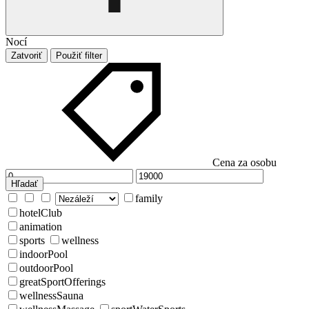
Nocí
Zatvoriť
Použiť filter
Cena za osobu
Hľadať
family
hotelClub
animation
sports
wellness
indoorPool
outdoorPool
greatSportOfferings
wellnessSauna