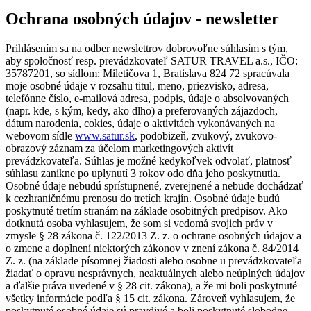
Ochrana osobných údajov - newsletter
Prihlásením sa na odber newslettrov dobrovoľne súhlasím s tým,
aby spoločnosť resp. prevádzkovateľ SATUR TRAVEL a.s., IČO:
35787201, so sídlom: Miletičova 1, Bratislava 824 72 spracúvala
moje osobné údaje v rozsahu titul, meno, priezvisko, adresa,
telefónne číslo, e-mailová adresa, podpis, údaje o absolvovaných
(napr. kde, s kým, kedy, ako dlho) a preferovaných zájazdoch,
dátum narodenia, cokies, údaje o aktivitách vykonávaných na
webovom sídle
www.satur.sk
, podobizeň, zvukový, zvukovo-
obrazový záznam za účelom marketingových aktivít
prevádzkovateľa. Súhlas je možné kedykoľvek odvolať, platnosť
súhlasu zanikne po uplynutí 3 rokov odo dňa jeho poskytnutia.
Osobné údaje nebudú sprístupnené, zverejnené a nebude dochádzať
k cezhraničnému prenosu do tretích krajín. Osobné údaje budú
poskytnuté tretím stranám na základe osobitných predpisov. Ako
dotknutá osoba vyhlasujem, že som si vedomá svojich práv v
zmysle § 28 zákona č. 122/2013 Z. z. o ochrane osobných údajov a
o zmene a doplnení niektorých zákonov v znení zákona č. 84/2014
Z. z. (na základe písomnej žiadosti alebo osobne u prevádzkovateľa
žiadať o opravu nesprávnych, neaktuálnych alebo neúplných údajov
a ďalšie práva uvedené v § 28 cit. zákona), a že mi boli poskytnuté
všetky informácie podľa § 15 cit. zákona. Zároveň vyhlasujem, že
poskytnuté osobné údaje sú pravdivé a boli poskytnuté slobodne.