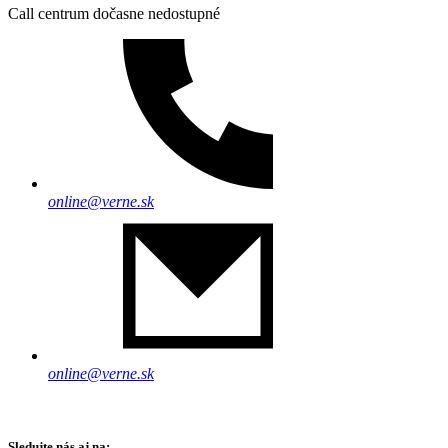
Call centrum dočasne nedostupné
online@verne.sk
online@verne.sk
Sledujte nás aj na: