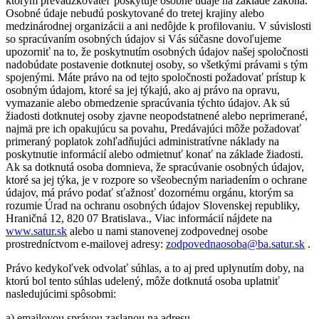
ktorým prevádzkovateľ poskytuje osobné údaje na základe zákona.
Osobné údaje nebudú poskytované do tretej krajiny alebo
medzinárodnej organizácii a ani nedôjde k profilovaniu. V súvislosti
so spracúvaním osobných údajov si Vás súčasne dovoľujeme
upozorniť na to, že poskytnutím osobných údajov našej spoločnosti
nadobúdate postavenie dotknutej osoby, so všetkými právami s tým
spojenými. Máte právo na od tejto spoločnosti požadovať prístup k
osobným údajom, ktoré sa jej týkajú, ako aj právo na opravu,
vymazanie alebo obmedzenie spracúvania týchto údajov. Ak sú
žiadosti dotknutej osoby zjavne neopodstatnené alebo neprimerané,
najmä pre ich opakujúcu sa povahu, Predávajúci môže požadovať
primeraný poplatok zohľadňujúci administratívne náklady na
poskytnutie informácií alebo odmietnuť konať na základe žiadosti.
Ak sa dotknutá osoba domnieva, že spracúvanie osobných údajov,
ktoré sa jej týka, je v rozpore so všeobecným nariadením o ochrane
údajov, má právo podať sťažnosť dozornému orgánu, ktorým sa
rozumie Úrad na ochranu osobných údajov Slovenskej republiky,
Hraničná 12, 820 07 Bratislava., Viac informácií nájdete na
www.satur.sk
alebo u nami stanovenej zodpovednej osobe
prostredníctvom e-mailovej adresy:
zodpovednaosoba@ba.satur.sk
.
Právo kedykoľvek odvolať súhlas, a to aj pred uplynutím doby, na
ktorú bol tento súhlas udelený, môže dotknutá osoba uplatniť
nasledujúcimi spôsobmi:
a) emailovou správou zaslanou na adresu