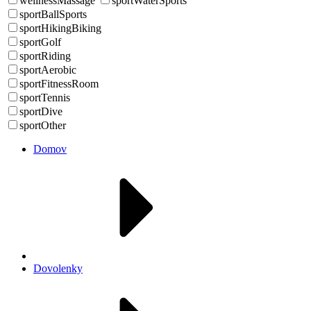
wellnessMassage
sportWaterSports
sportBallSports
sportHikingBiking
sportGolf
sportRiding
sportAerobic
sportFitnessRoom
sportTennis
sportDive
sportOther
Domov
Dovolenky