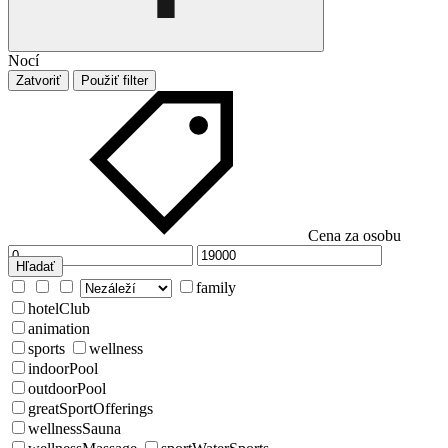
Nocí
Zatvoriť
Použiť filter
Cena za osobu
Hľadať
family
hotelClub
animation
sports
wellness
indoorPool
outdoorPool
greatSportOfferings
wellnessSauna