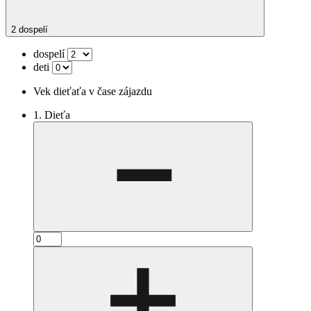
2 dospelí
dospelí
deti
Vek dieťaťa v čase zájazdu
1. Dieťa