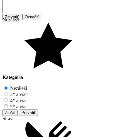
Zatvoriť
Označiť
Nezáleží
Kategória
Nezáleží
3* a viac
4* a viac
5* a viac
Zrušiť
Potvrdiť
Strava