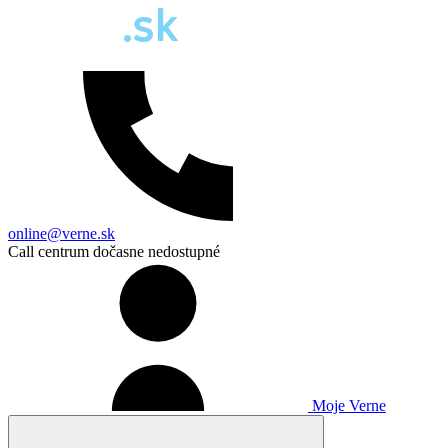
online@verne.sk
Call centrum dočasne nedostupné
Moje Verne