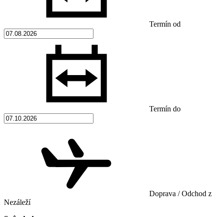
Termín od
Termín do
Doprava / Odchod z
Nezáleží