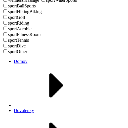
wellnessMassage
sportWaterSports
sportBallSports
sportHikingBiking
sportGolf
sportRiding
sportAerobic
sportFitnessRoom
sportTennis
sportDive
sportOther
Domov
Dovolenky