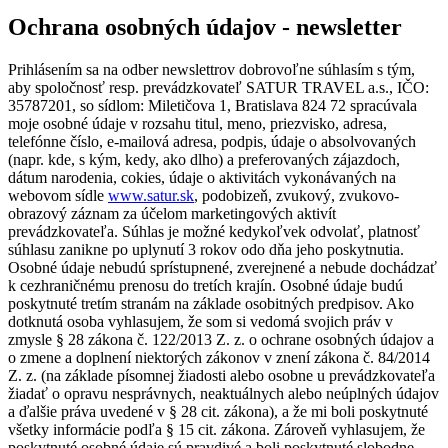
Ochrana osobných údajov - newsletter
Prihlásením sa na odber newslettrov dobrovoľne súhlasím s tým,
aby spoločnosť resp. prevádzkovateľ SATUR TRAVEL a.s., IČO:
35787201, so sídlom: Miletičova 1, Bratislava 824 72 spracúvala
moje osobné údaje v rozsahu titul, meno, priezvisko, adresa,
telefónne číslo, e-mailová adresa, podpis, údaje o absolvovaných
(napr. kde, s kým, kedy, ako dlho) a preferovaných zájazdoch,
dátum narodenia, cokies, údaje o aktivitách vykonávaných na
webovom sídle
www.satur.sk
, podobizeň, zvukový, zvukovo-
obrazový záznam za účelom marketingových aktivít
prevádzkovateľa. Súhlas je možné kedykoľvek odvolať, platnosť
súhlasu zanikne po uplynutí 3 rokov odo dňa jeho poskytnutia.
Osobné údaje nebudú sprístupnené, zverejnené a nebude dochádzať
k cezhraničnému prenosu do tretích krajín. Osobné údaje budú
poskytnuté tretím stranám na základe osobitných predpisov. Ako
dotknutá osoba vyhlasujem, že som si vedomá svojich práv v
zmysle § 28 zákona č. 122/2013 Z. z. o ochrane osobných údajov a
o zmene a doplnení niektorých zákonov v znení zákona č. 84/2014
Z. z. (na základe písomnej žiadosti alebo osobne u prevádzkovateľa
žiadať o opravu nesprávnych, neaktuálnych alebo neúplných údajov
a ďalšie práva uvedené v § 28 cit. zákona), a že mi boli poskytnuté
všetky informácie podľa § 15 cit. zákona. Zároveň vyhlasujem, že
poskytnuté osobné údaje sú pravdivé a boli poskytnuté slobodne.