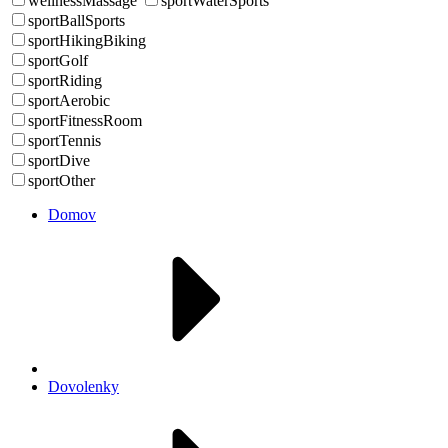
wellnessMassage
sportWaterSports
sportBallSports
sportHikingBiking
sportGolf
sportRiding
sportAerobic
sportFitnessRoom
sportTennis
sportDive
sportOther
Domov
Dovolenky