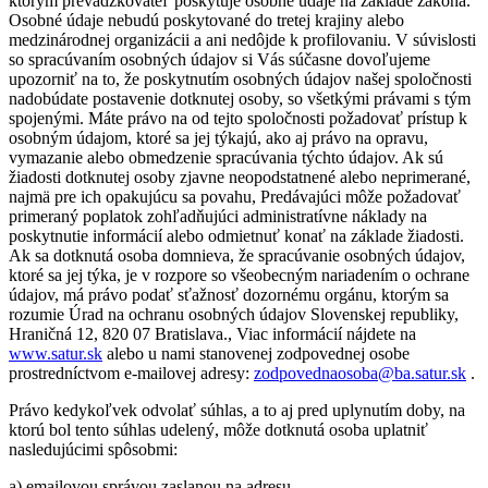
ktorým prevádzkovateľ poskytuje osobné údaje na základe zákona.
Osobné údaje nebudú poskytované do tretej krajiny alebo
medzinárodnej organizácii a ani nedôjde k profilovaniu. V súvislosti
so spracúvaním osobných údajov si Vás súčasne dovoľujeme
upozorniť na to, že poskytnutím osobných údajov našej spoločnosti
nadobúdate postavenie dotknutej osoby, so všetkými právami s tým
spojenými. Máte právo na od tejto spoločnosti požadovať prístup k
osobným údajom, ktoré sa jej týkajú, ako aj právo na opravu,
vymazanie alebo obmedzenie spracúvania týchto údajov. Ak sú
žiadosti dotknutej osoby zjavne neopodstatnené alebo neprimerané,
najmä pre ich opakujúcu sa povahu, Predávajúci môže požadovať
primeraný poplatok zohľadňujúci administratívne náklady na
poskytnutie informácií alebo odmietnuť konať na základe žiadosti.
Ak sa dotknutá osoba domnieva, že spracúvanie osobných údajov,
ktoré sa jej týka, je v rozpore so všeobecným nariadením o ochrane
údajov, má právo podať sťažnosť dozornému orgánu, ktorým sa
rozumie Úrad na ochranu osobných údajov Slovenskej republiky,
Hraničná 12, 820 07 Bratislava., Viac informácií nájdete na
www.satur.sk
alebo u nami stanovenej zodpovednej osobe
prostredníctvom e-mailovej adresy:
zodpovednaosoba@ba.satur.sk
.
Právo kedykoľvek odvolať súhlas, a to aj pred uplynutím doby, na
ktorú bol tento súhlas udelený, môže dotknutá osoba uplatniť
nasledujúcimi spôsobmi:
a) emailovou správou zaslanou na adresu