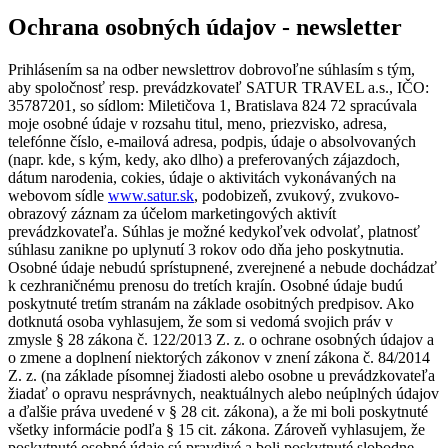
Ochrana osobných údajov - newsletter
Prihlásením sa na odber newslettrov dobrovoľne súhlasím s tým,
aby spoločnosť resp. prevádzkovateľ SATUR TRAVEL a.s., IČO:
35787201, so sídlom: Miletičova 1, Bratislava 824 72 spracúvala
moje osobné údaje v rozsahu titul, meno, priezvisko, adresa,
telefónne číslo, e-mailová adresa, podpis, údaje o absolvovaných
(napr. kde, s kým, kedy, ako dlho) a preferovaných zájazdoch,
dátum narodenia, cokies, údaje o aktivitách vykonávaných na
webovom sídle
www.satur.sk
, podobizeň, zvukový, zvukovo-
obrazový záznam za účelom marketingových aktivít
prevádzkovateľa. Súhlas je možné kedykoľvek odvolať, platnosť
súhlasu zanikne po uplynutí 3 rokov odo dňa jeho poskytnutia.
Osobné údaje nebudú sprístupnené, zverejnené a nebude dochádzať
k cezhraničnému prenosu do tretích krajín. Osobné údaje budú
poskytnuté tretím stranám na základe osobitných predpisov. Ako
dotknutá osoba vyhlasujem, že som si vedomá svojich práv v
zmysle § 28 zákona č. 122/2013 Z. z. o ochrane osobných údajov a
o zmene a doplnení niektorých zákonov v znení zákona č. 84/2014
Z. z. (na základe písomnej žiadosti alebo osobne u prevádzkovateľa
žiadať o opravu nesprávnych, neaktuálnych alebo neúplných údajov
a ďalšie práva uvedené v § 28 cit. zákona), a že mi boli poskytnuté
všetky informácie podľa § 15 cit. zákona. Zároveň vyhlasujem, že
poskytnuté osobné údaje sú pravdivé a boli poskytnuté slobodne.