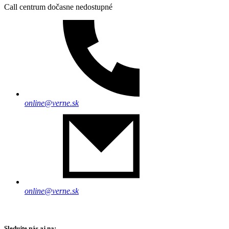
Call centrum dočasne nedostupné
online@verne.sk
online@verne.sk
Sledujte nás aj na: