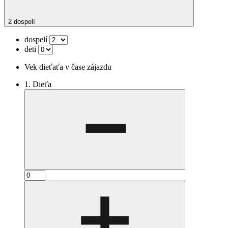
2 dospelí
dospelí
deti
Vek dieťaťa v čase zájazdu
1. Dieťa