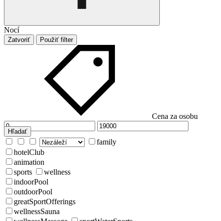
Nocí
Zatvoriť
Použiť filter
Cena za osobu
Hľadať
family
hotelClub
animation
sports
wellness
indoorPool
outdoorPool
greatSportOfferings
wellnessSauna