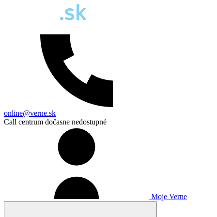
online@verne.sk
Call centrum dočasne nedostupné
Moje Verne