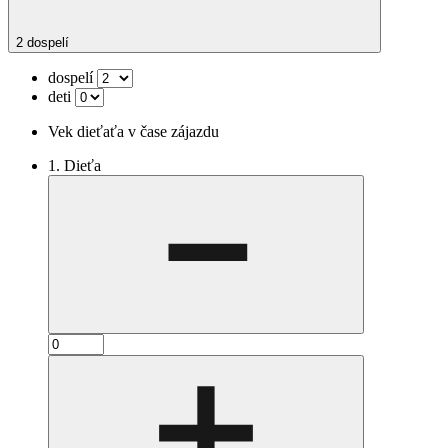
2 dospelí
dospelí
deti
Vek dieťaťa v čase zájazdu
1. Dieťa