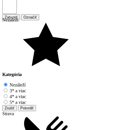
Zatvoriť
Označiť
Nezáleží
Kategória
Nezáleží
3* a viac
4* a viac
5* a viac
Zrušiť
Potvrdiť
Strava