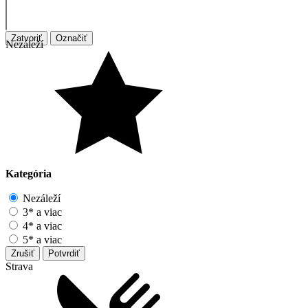
Zatvoriť
Označiť
Nezáleží
Kategória
Nezáleží
3* a viac
4* a viac
5* a viac
Zrušiť
Potvrdiť
Strava