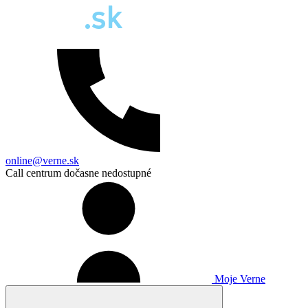
online@verne.sk
Call centrum dočasne nedostupné
Moje Verne