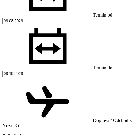
Termín od
Termín do
Doprava / Odchod z
Nezáleží