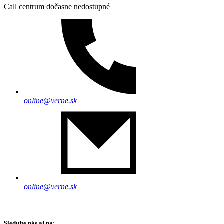
Call centrum dočasne nedostupné
online@verne.sk
online@verne.sk
Sledujte nás aj na: