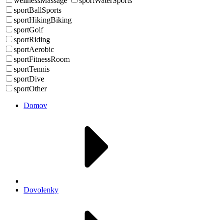
wellnessMassage
sportWaterSports
sportBallSports
sportHikingBiking
sportGolf
sportRiding
sportAerobic
sportFitnessRoom
sportTennis
sportDive
sportOther
Domov
Dovolenky