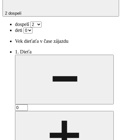
2 dospelí
dospelí
deti
Vek dieťaťa v čase zájazdu
1. Dieťa