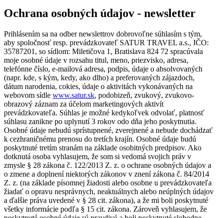
Ochrana osobných údajov - newsletter
Prihlásením sa na odber newslettrov dobrovoľne súhlasím s tým,
aby spoločnosť resp. prevádzkovateľ SATUR TRAVEL a.s., IČO:
35787201, so sídlom: Miletičova 1, Bratislava 824 72 spracúvala
moje osobné údaje v rozsahu titul, meno, priezvisko, adresa,
telefónne číslo, e-mailová adresa, podpis, údaje o absolvovaných
(napr. kde, s kým, kedy, ako dlho) a preferovaných zájazdoch,
dátum narodenia, cokies, údaje o aktivitách vykonávaných na
webovom sídle
www.satur.sk
, podobizeň, zvukový, zvukovo-
obrazový záznam za účelom marketingových aktivít
prevádzkovateľa. Súhlas je možné kedykoľvek odvolať, platnosť
súhlasu zanikne po uplynutí 3 rokov odo dňa jeho poskytnutia.
Osobné údaje nebudú sprístupnené, zverejnené a nebude dochádzať
k cezhraničnému prenosu do tretích krajín. Osobné údaje budú
poskytnuté tretím stranám na základe osobitných predpisov. Ako
dotknutá osoba vyhlasujem, že som si vedomá svojich práv v
zmysle § 28 zákona č. 122/2013 Z. z. o ochrane osobných údajov a
o zmene a doplnení niektorých zákonov v znení zákona č. 84/2014
Z. z. (na základe písomnej žiadosti alebo osobne u prevádzkovateľa
žiadať o opravu nesprávnych, neaktuálnych alebo neúplných údajov
a ďalšie práva uvedené v § 28 cit. zákona), a že mi boli poskytnuté
všetky informácie podľa § 15 cit. zákona. Zároveň vyhlasujem, že
poskytnuté osobné údaje sú pravdivé a boli poskytnuté slobodne.