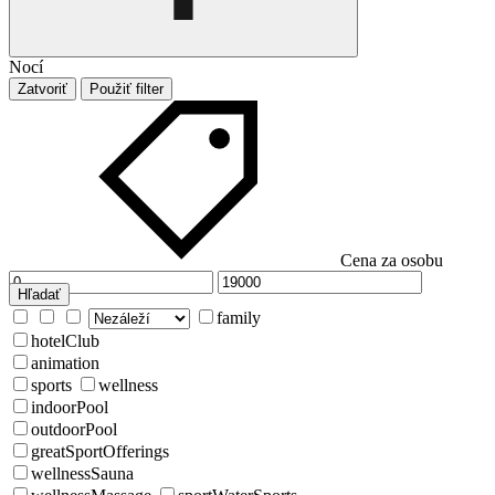
Nocí
Zatvoriť
Použiť filter
Cena za osobu
Hľadať
family
hotelClub
animation
sports
wellness
indoorPool
outdoorPool
greatSportOfferings
wellnessSauna