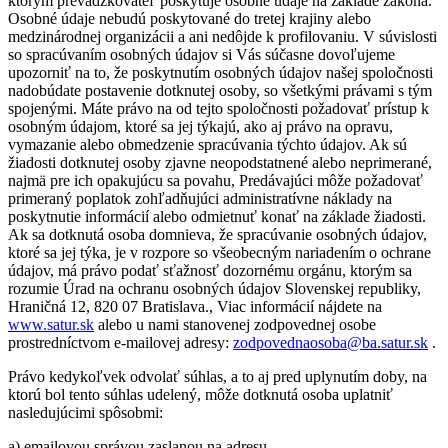
ktorým prevádzkovateľ poskytuje osobné údaje na základe zákona.
Osobné údaje nebudú poskytované do tretej krajiny alebo
medzinárodnej organizácii a ani nedôjde k profilovaniu. V súvislosti
so spracúvaním osobných údajov si Vás súčasne dovoľujeme
upozorniť na to, že poskytnutím osobných údajov našej spoločnosti
nadobúdate postavenie dotknutej osoby, so všetkými právami s tým
spojenými. Máte právo na od tejto spoločnosti požadovať prístup k
osobným údajom, ktoré sa jej týkajú, ako aj právo na opravu,
vymazanie alebo obmedzenie spracúvania týchto údajov. Ak sú
žiadosti dotknutej osoby zjavne neopodstatnené alebo neprimerané,
najmä pre ich opakujúcu sa povahu, Predávajúci môže požadovať
primeraný poplatok zohľadňujúci administratívne náklady na
poskytnutie informácií alebo odmietnuť konať na základe žiadosti.
Ak sa dotknutá osoba domnieva, že spracúvanie osobných údajov,
ktoré sa jej týka, je v rozpore so všeobecným nariadením o ochrane
údajov, má právo podať sťažnosť dozornému orgánu, ktorým sa
rozumie Úrad na ochranu osobných údajov Slovenskej republiky,
Hraničná 12, 820 07 Bratislava., Viac informácií nájdete na
www.satur.sk
alebo u nami stanovenej zodpovednej osobe
prostredníctvom e-mailovej adresy:
zodpovednaosoba@ba.satur.sk
.
Právo kedykoľvek odvolať súhlas, a to aj pred uplynutím doby, na
ktorú bol tento súhlas udelený, môže dotknutá osoba uplatniť
nasledujúcimi spôsobmi:
a) emailovou správou zaslanou na adresu