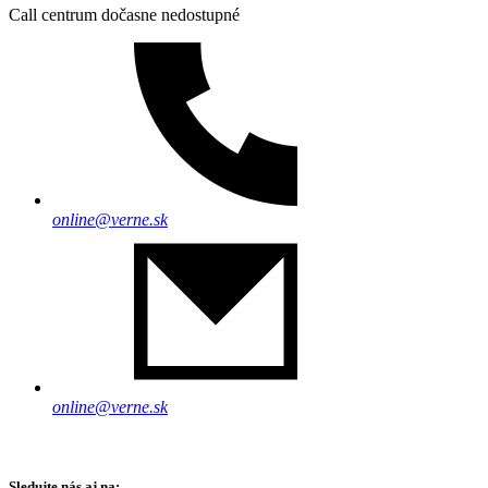
Call centrum dočasne nedostupné
online@verne.sk
online@verne.sk
Sledujte nás aj na: