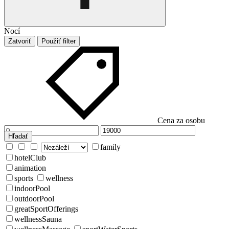
Nocí
Zatvoriť
Použiť filter
Cena za osobu
Hľadať
family
hotelClub
animation
sports
wellness
indoorPool
outdoorPool
greatSportOfferings
wellnessSauna