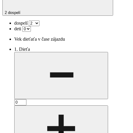
2 dospelí
dospelí
deti
Vek dieťaťa v čase zájazdu
1. Dieťa