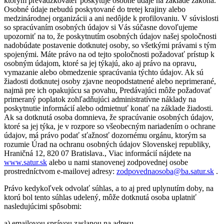
ktorým prevádzkovateľ poskytuje osobné údaje na základe zákona.
Osobné údaje nebudú poskytované do tretej krajiny alebo
medzinárodnej organizácii a ani nedôjde k profilovaniu. V súvislosti
so spracúvaním osobných údajov si Vás súčasne dovoľujeme
upozorniť na to, že poskytnutím osobných údajov našej spoločnosti
nadobúdate postavenie dotknutej osoby, so všetkými právami s tým
spojenými. Máte právo na od tejto spoločnosti požadovať prístup k
osobným údajom, ktoré sa jej týkajú, ako aj právo na opravu,
vymazanie alebo obmedzenie spracúvania týchto údajov. Ak sú
žiadosti dotknutej osoby zjavne neopodstatnené alebo neprimerané,
najmä pre ich opakujúcu sa povahu, Predávajúci môže požadovať
primeraný poplatok zohľadňujúci administratívne náklady na
poskytnutie informácií alebo odmietnuť konať na základe žiadosti.
Ak sa dotknutá osoba domnieva, že spracúvanie osobných údajov,
ktoré sa jej týka, je v rozpore so všeobecným nariadením o ochrane
údajov, má právo podať sťažnosť dozornému orgánu, ktorým sa
rozumie Úrad na ochranu osobných údajov Slovenskej republiky,
Hraničná 12, 820 07 Bratislava., Viac informácií nájdete na
www.satur.sk
alebo u nami stanovenej zodpovednej osobe
prostredníctvom e-mailovej adresy:
zodpovednaosoba@ba.satur.sk
.
Právo kedykoľvek odvolať súhlas, a to aj pred uplynutím doby, na
ktorú bol tento súhlas udelený, môže dotknutá osoba uplatniť
nasledujúcimi spôsobmi:
a) emailovou správou zaslanou na adresu