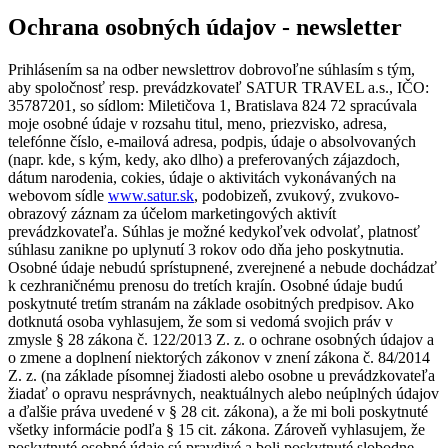
Ochrana osobných údajov - newsletter
Prihlásením sa na odber newslettrov dobrovoľne súhlasím s tým,
aby spoločnosť resp. prevádzkovateľ SATUR TRAVEL a.s., IČO:
35787201, so sídlom: Miletičova 1, Bratislava 824 72 spracúvala
moje osobné údaje v rozsahu titul, meno, priezvisko, adresa,
telefónne číslo, e-mailová adresa, podpis, údaje o absolvovaných
(napr. kde, s kým, kedy, ako dlho) a preferovaných zájazdoch,
dátum narodenia, cokies, údaje o aktivitách vykonávaných na
webovom sídle
www.satur.sk
, podobizeň, zvukový, zvukovo-
obrazový záznam za účelom marketingových aktivít
prevádzkovateľa. Súhlas je možné kedykoľvek odvolať, platnosť
súhlasu zanikne po uplynutí 3 rokov odo dňa jeho poskytnutia.
Osobné údaje nebudú sprístupnené, zverejnené a nebude dochádzať
k cezhraničnému prenosu do tretích krajín. Osobné údaje budú
poskytnuté tretím stranám na základe osobitných predpisov. Ako
dotknutá osoba vyhlasujem, že som si vedomá svojich práv v
zmysle § 28 zákona č. 122/2013 Z. z. o ochrane osobných údajov a
o zmene a doplnení niektorých zákonov v znení zákona č. 84/2014
Z. z. (na základe písomnej žiadosti alebo osobne u prevádzkovateľa
žiadať o opravu nesprávnych, neaktuálnych alebo neúplných údajov
a ďalšie práva uvedené v § 28 cit. zákona), a že mi boli poskytnuté
všetky informácie podľa § 15 cit. zákona. Zároveň vyhlasujem, že
poskytnuté osobné údaje sú pravdivé a boli poskytnuté slobodne.