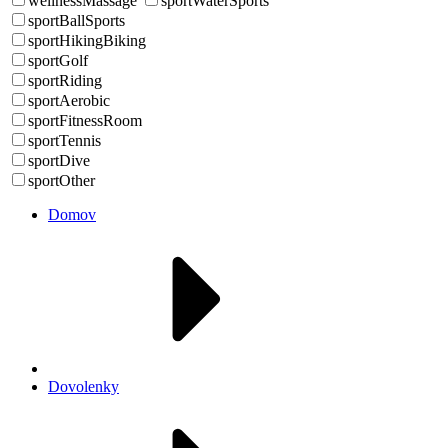
wellnessMassage
sportWaterSports
sportBallSports
sportHikingBiking
sportGolf
sportRiding
sportAerobic
sportFitnessRoom
sportTennis
sportDive
sportOther
Domov
Dovolenky