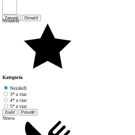
Zatvoriť
Označiť
Nezáleží
Kategória
Nezáleží
3* a viac
4* a viac
5* a viac
Zrušiť
Potvrdiť
Strava