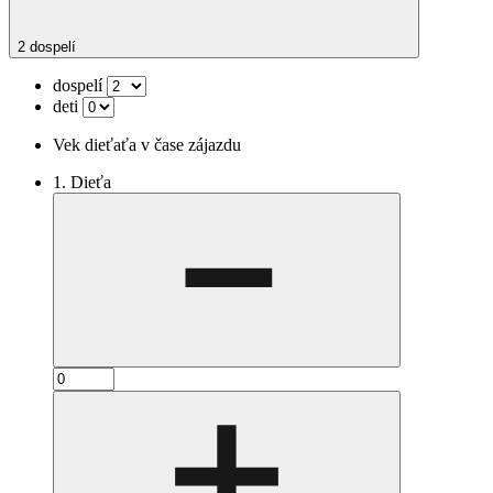
2 dospelí
dospelí
deti
Vek dieťaťa v čase zájazdu
1. Dieťa