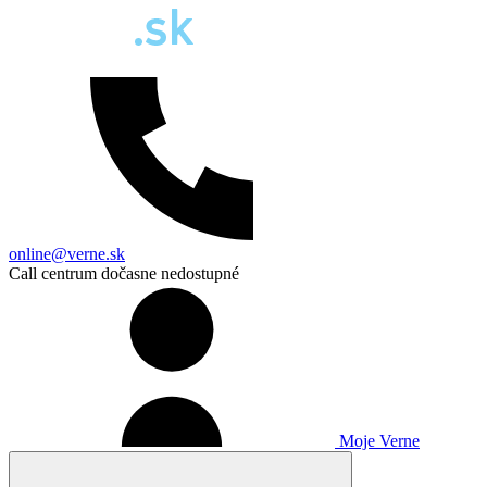
online@verne.sk
Call centrum dočasne nedostupné
Moje Verne