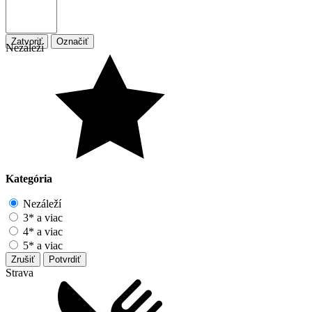
Zatvoriť
Označiť
Nezáleží
Kategória
Nezáleží
3* a viac
4* a viac
5* a viac
Zrušiť
Potvrdiť
Strava