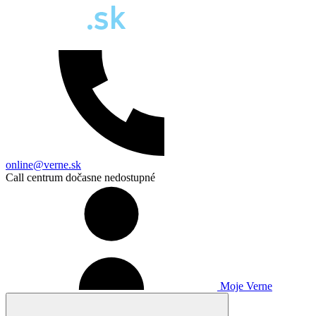
online@verne.sk
Call centrum dočasne nedostupné
Moje Verne