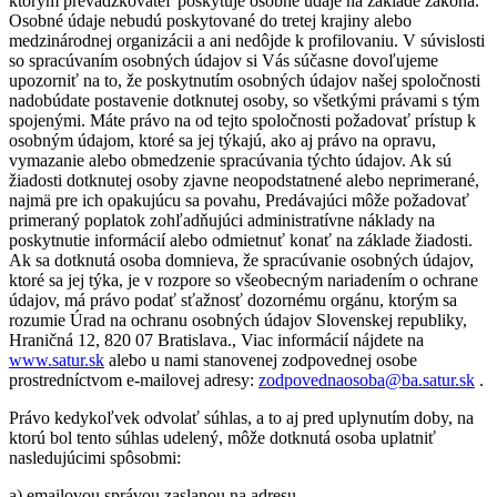
ktorým prevádzkovateľ poskytuje osobné údaje na základe zákona.
Osobné údaje nebudú poskytované do tretej krajiny alebo
medzinárodnej organizácii a ani nedôjde k profilovaniu. V súvislosti
so spracúvaním osobných údajov si Vás súčasne dovoľujeme
upozorniť na to, že poskytnutím osobných údajov našej spoločnosti
nadobúdate postavenie dotknutej osoby, so všetkými právami s tým
spojenými. Máte právo na od tejto spoločnosti požadovať prístup k
osobným údajom, ktoré sa jej týkajú, ako aj právo na opravu,
vymazanie alebo obmedzenie spracúvania týchto údajov. Ak sú
žiadosti dotknutej osoby zjavne neopodstatnené alebo neprimerané,
najmä pre ich opakujúcu sa povahu, Predávajúci môže požadovať
primeraný poplatok zohľadňujúci administratívne náklady na
poskytnutie informácií alebo odmietnuť konať na základe žiadosti.
Ak sa dotknutá osoba domnieva, že spracúvanie osobných údajov,
ktoré sa jej týka, je v rozpore so všeobecným nariadením o ochrane
údajov, má právo podať sťažnosť dozornému orgánu, ktorým sa
rozumie Úrad na ochranu osobných údajov Slovenskej republiky,
Hraničná 12, 820 07 Bratislava., Viac informácií nájdete na
www.satur.sk
alebo u nami stanovenej zodpovednej osobe
prostredníctvom e-mailovej adresy:
zodpovednaosoba@ba.satur.sk
.
Právo kedykoľvek odvolať súhlas, a to aj pred uplynutím doby, na
ktorú bol tento súhlas udelený, môže dotknutá osoba uplatniť
nasledujúcimi spôsobmi:
a) emailovou správou zaslanou na adresu