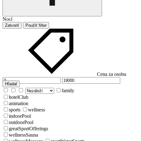
Nocí
Zatvoriť
Použiť filter
Cena za osobu
Hľadať
family
hotelClub
animation
sports
wellness
indoorPool
outdoorPool
greatSportOfferings
wellnessSauna