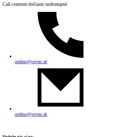
Call centrum dočasne nedostupné
online@verne.sk
online@verne.sk
Sledujte nás aj na: