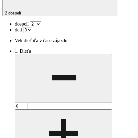
2 dospelí
dospelí
deti
Vek dieťaťa v čase zájazdu
1. Dieťa