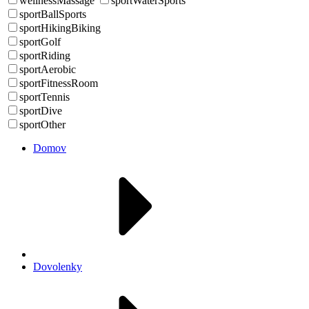
wellnessMassage
sportWaterSports
sportBallSports
sportHikingBiking
sportGolf
sportRiding
sportAerobic
sportFitnessRoom
sportTennis
sportDive
sportOther
Domov
Dovolenky