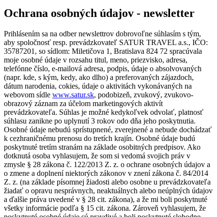
Ochrana osobných údajov - newsletter
Prihlásením sa na odber newslettrov dobrovoľne súhlasím s tým,
aby spoločnosť resp. prevádzkovateľ SATUR TRAVEL a.s., IČO:
35787201, so sídlom: Miletičova 1, Bratislava 824 72 spracúvala
moje osobné údaje v rozsahu titul, meno, priezvisko, adresa,
telefónne číslo, e-mailová adresa, podpis, údaje o absolvovaných
(napr. kde, s kým, kedy, ako dlho) a preferovaných zájazdoch,
dátum narodenia, cokies, údaje o aktivitách vykonávaných na
webovom sídle
www.satur.sk
, podobizeň, zvukový, zvukovo-
obrazový záznam za účelom marketingových aktivít
prevádzkovateľa. Súhlas je možné kedykoľvek odvolať, platnosť
súhlasu zanikne po uplynutí 3 rokov odo dňa jeho poskytnutia.
Osobné údaje nebudú sprístupnené, zverejnené a nebude dochádzať
k cezhraničnému prenosu do tretích krajín. Osobné údaje budú
poskytnuté tretím stranám na základe osobitných predpisov. Ako
dotknutá osoba vyhlasujem, že som si vedomá svojich práv v
zmysle § 28 zákona č. 122/2013 Z. z. o ochrane osobných údajov a
o zmene a doplnení niektorých zákonov v znení zákona č. 84/2014
Z. z. (na základe písomnej žiadosti alebo osobne u prevádzkovateľa
žiadať o opravu nesprávnych, neaktuálnych alebo neúplných údajov
a ďalšie práva uvedené v § 28 cit. zákona), a že mi boli poskytnuté
všetky informácie podľa § 15 cit. zákona. Zároveň vyhlasujem, že
poskytnuté osobné údaje sú pravdivé a boli poskytnuté slobodne.