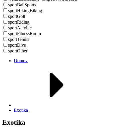
sportBallSports
sportHikingBiking
sportGolf
sportRiding
sportAerobic
sportFitnessRoom
sportTennis
sportDive
sportOther
Domov
Exotika
Exotika