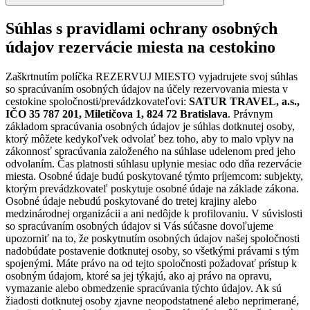
Súhlas s pravidlami ochrany osobných
údajov rezervácie miesta na cestokino
Zaškrtnutím políčka REZERVUJ MIESTO vyjadrujete svoj súhlas
so spracúvaním osobných údajov na účely rezervovania miesta v
cestokine spoločnosti/prevádzkovateľovi:
SATUR TRAVEL, a.s.,
IČO 35 787 201, Miletičova 1, 824 72 Bratislava
. Právnym
základom spracúvania osobných údajov je súhlas dotknutej osoby,
ktorý môžete kedykoľvek odvolať bez toho, aby to malo vplyv na
zákonnosť spracúvania založeného na súhlase udelenom pred jeho
odvolaním. Čas platnosti súhlasu uplynie mesiac odo dňa rezervácie
miesta. Osobné údaje budú poskytované týmto príjemcom: subjekty,
ktorým prevádzkovateľ poskytuje osobné údaje na základe zákona.
Osobné údaje nebudú poskytované do tretej krajiny alebo
medzinárodnej organizácii a ani nedôjde k profilovaniu. V súvislosti
so spracúvaním osobných údajov si Vás súčasne dovoľujeme
upozorniť na to, že poskytnutím osobných údajov našej spoločnosti
nadobúdate postavenie dotknutej osoby, so všetkými právami s tým
spojenými. Máte právo na od tejto spoločnosti požadovať prístup k
osobným údajom, ktoré sa jej týkajú, ako aj právo na opravu,
vymazanie alebo obmedzenie spracúvania týchto údajov. Ak sú
žiadosti dotknutej osoby zjavne neopodstatnené alebo neprimerané,