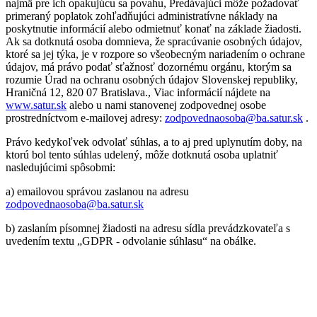
najmä pre ich opakujúcu sa povahu, Predávajúci môže požadovať
primeraný poplatok zohľadňujúci administratívne náklady na
poskytnutie informácií alebo odmietnuť konať na základe žiadosti.
Ak sa dotknutá osoba domnieva, že spracúvanie osobných údajov,
ktoré sa jej týka, je v rozpore so všeobecným nariadením o ochrane
údajov, má právo podať sťažnosť dozornému orgánu, ktorým sa
rozumie Úrad na ochranu osobných údajov Slovenskej republiky,
Hraničná 12, 820 07 Bratislava., Viac informácií nájdete na
www.satur.sk
alebo u nami stanovenej zodpovednej osobe
prostredníctvom e-mailovej adresy:
zodpovednaosoba@ba.satur.sk
.
Právo kedykoľvek odvolať súhlas, a to aj pred uplynutím doby, na
ktorú bol tento súhlas udelený, môže dotknutá osoba uplatniť
nasledujúcimi spôsobmi:
a) emailovou správou zaslanou na adresu
zodpovednaosoba@ba.satur.sk
b) zaslaním písomnej žiadosti na adresu sídla prevádzkovateľa s
uvedením textu „GDPR - odvolanie súhlasu“ na obálke.