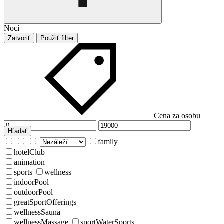
Nocí
Zatvoriť
Použiť filter
Cena za osobu
Hľadať
family
hotelClub
animation
sports
wellness
indoorPool
outdoorPool
greatSportOfferings
wellnessSauna
wellnessMassage
sportWaterSports