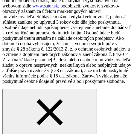
dátum narodenia, cokies, údaje o aktivitách vykonávaných na
webovom sídle
www.satur.sk
, podobizeň, zvukový, zvukovo-
obrazový záznam za účelom marketingových aktivít
prevádzkovateľa. Súhlas je možné kedykoľvek odvolať, platnosť
súhlasu zanikne po uplynutí 3 rokov odo dňa jeho poskytnutia.
Osobné údaje nebudú sprístupnené, zverejnené a nebude dochádzať
k cezhraničnému prenosu do tretích krajín. Osobné údaje budú
poskytnuté tretím stranám na základe osobitných predpisov. Ako
dotknutá osoba vyhlasujem, že som si vedomá svojich práv v
zmysle § 28 zákona č. 122/2013 Z. z. o ochrane osobných údajov a
o zmene a doplnení niektorých zákonov v znení zákona č. 84/2014
Z. z. (na základe písomnej žiadosti alebo osobne u prevádzkovateľa
žiadať o opravu nesprávnych, neaktuálnych alebo neúplných údajov
a ďalšie práva uvedené v § 28 cit. zákona), a že mi boli poskytnuté
všetky informácie podľa § 15 cit. zákona. Zároveň vyhlasujem, že
poskytnuté osobné údaje sú pravdivé a boli poskytnuté slobodne.