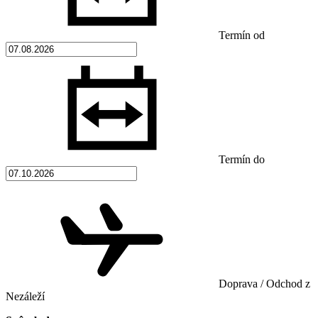
Termín od
Termín do
Doprava / Odchod z
Nezáleží