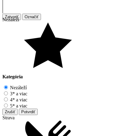
Zatvoriť
Označiť
Nezáleží
Kategória
Nezáleží
3* a viac
4* a viac
5* a viac
Zrušiť
Potvrdiť
Strava