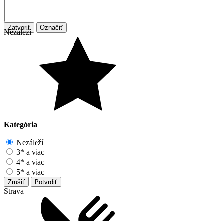
Zatvoriť
Označiť
Nezáleží
Kategória
Nezáleží
3* a viac
4* a viac
5* a viac
Zrušiť
Potvrdiť
Strava