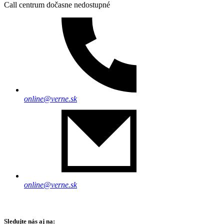
Call centrum dočasne nedostupné
online@verne.sk
online@verne.sk
Sledujte nás aj na: