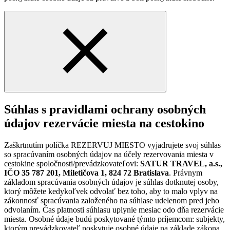
Súhlas s pravidlami ochrany osobných
údajov rezervácie miesta na cestokino
Zaškrtnutím políčka REZERVUJ MIESTO vyjadrujete svoj súhlas
so spracúvaním osobných údajov na účely rezervovania miesta v
cestokine spoločnosti/prevádzkovateľovi:
SATUR TRAVEL, a.s.,
IČO 35 787 201, Miletičova 1, 824 72 Bratislava
. Právnym
základom spracúvania osobných údajov je súhlas dotknutej osoby,
ktorý môžete kedykoľvek odvolať bez toho, aby to malo vplyv na
zákonnosť spracúvania založeného na súhlase udelenom pred jeho
odvolaním. Čas platnosti súhlasu uplynie mesiac odo dňa rezervácie
miesta. Osobné údaje budú poskytované týmto príjemcom: subjekty,
ktorým prevádzkovateľ poskytuje osobné údaje na základe zákona.