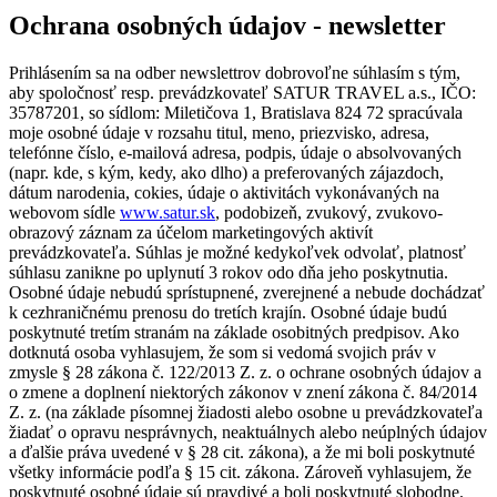
Ochrana osobných údajov - newsletter
Prihlásením sa na odber newslettrov dobrovoľne súhlasím s tým,
aby spoločnosť resp. prevádzkovateľ SATUR TRAVEL a.s., IČO:
35787201, so sídlom: Miletičova 1, Bratislava 824 72 spracúvala
moje osobné údaje v rozsahu titul, meno, priezvisko, adresa,
telefónne číslo, e-mailová adresa, podpis, údaje o absolvovaných
(napr. kde, s kým, kedy, ako dlho) a preferovaných zájazdoch,
dátum narodenia, cokies, údaje o aktivitách vykonávaných na
webovom sídle
www.satur.sk
, podobizeň, zvukový, zvukovo-
obrazový záznam za účelom marketingových aktivít
prevádzkovateľa. Súhlas je možné kedykoľvek odvolať, platnosť
súhlasu zanikne po uplynutí 3 rokov odo dňa jeho poskytnutia.
Osobné údaje nebudú sprístupnené, zverejnené a nebude dochádzať
k cezhraničnému prenosu do tretích krajín. Osobné údaje budú
poskytnuté tretím stranám na základe osobitných predpisov. Ako
dotknutá osoba vyhlasujem, že som si vedomá svojich práv v
zmysle § 28 zákona č. 122/2013 Z. z. o ochrane osobných údajov a
o zmene a doplnení niektorých zákonov v znení zákona č. 84/2014
Z. z. (na základe písomnej žiadosti alebo osobne u prevádzkovateľa
žiadať o opravu nesprávnych, neaktuálnych alebo neúplných údajov
a ďalšie práva uvedené v § 28 cit. zákona), a že mi boli poskytnuté
všetky informácie podľa § 15 cit. zákona. Zároveň vyhlasujem, že
poskytnuté osobné údaje sú pravdivé a boli poskytnuté slobodne.