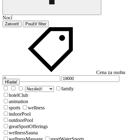
Nocí
Zatvoriť
Použiť filter
Cena za osobu
Hľadať
family
hotelClub
animation
sports
wellness
indoorPool
outdoorPool
greatSportOfferings
wellnessSauna
wellnessMassage
sportWaterSports