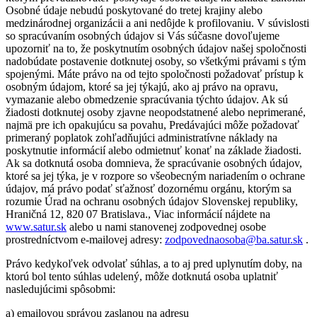
Osobné údaje nebudú poskytované do tretej krajiny alebo
medzinárodnej organizácii a ani nedôjde k profilovaniu. V súvislosti
so spracúvaním osobných údajov si Vás súčasne dovoľujeme
upozorniť na to, že poskytnutím osobných údajov našej spoločnosti
nadobúdate postavenie dotknutej osoby, so všetkými právami s tým
spojenými. Máte právo na od tejto spoločnosti požadovať prístup k
osobným údajom, ktoré sa jej týkajú, ako aj právo na opravu,
vymazanie alebo obmedzenie spracúvania týchto údajov. Ak sú
žiadosti dotknutej osoby zjavne neopodstatnené alebo neprimerané,
najmä pre ich opakujúcu sa povahu, Predávajúci môže požadovať
primeraný poplatok zohľadňujúci administratívne náklady na
poskytnutie informácií alebo odmietnuť konať na základe žiadosti.
Ak sa dotknutá osoba domnieva, že spracúvanie osobných údajov,
ktoré sa jej týka, je v rozpore so všeobecným nariadením o ochrane
údajov, má právo podať sťažnosť dozornému orgánu, ktorým sa
rozumie Úrad na ochranu osobných údajov Slovenskej republiky,
Hraničná 12, 820 07 Bratislava., Viac informácií nájdete na
www.satur.sk
alebo u nami stanovenej zodpovednej osobe
prostredníctvom e-mailovej adresy:
zodpovednaosoba@ba.satur.sk
.
Právo kedykoľvek odvolať súhlas, a to aj pred uplynutím doby, na
ktorú bol tento súhlas udelený, môže dotknutá osoba uplatniť
nasledujúcimi spôsobmi:
a) emailovou správou zaslanou na adresu