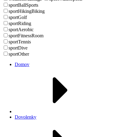
sportBallSports
sportHikingBiking
sportGolf
sportRiding
sportAerobic
sportFitnessRoom
sportTennis
sportDive
sportOther
Domov
Dovolenky