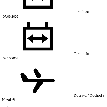
Termín od
Termín do
Doprava / Odchod z
Nezáleží