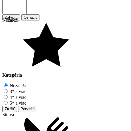
Zatvoriť
Označiť
Nezáleží
Kategória
Nezáleží
3* a viac
4* a viac
5* a viac
Zrušiť
Potvrdiť
Strava