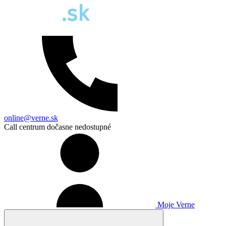
online@verne.sk
Call centrum dočasne nedostupné
Moje Verne