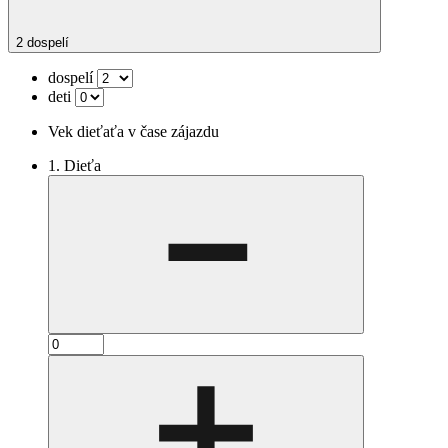
2 dospelí
dospelí
deti
Vek dieťaťa v čase zájazdu
1. Dieťa