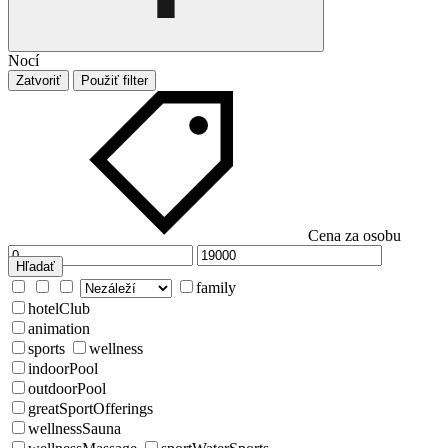
Nocí
Zatvoriť
Použiť filter
Cena za osobu
Hľadať
family
hotelClub
animation
sports
wellness
indoorPool
outdoorPool
greatSportOfferings
wellnessSauna