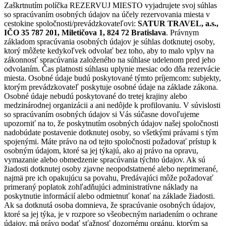
Zaškrtnutím políčka REZERVUJ MIESTO vyjadrujete svoj súhlas
so spracúvaním osobných údajov na účely rezervovania miesta v
cestokine spoločnosti/prevádzkovateľovi:
SATUR TRAVEL, a.s.,
IČO 35 787 201, Miletičova 1, 824 72 Bratislava
. Právnym
základom spracúvania osobných údajov je súhlas dotknutej osoby,
ktorý môžete kedykoľvek odvolať bez toho, aby to malo vplyv na
zákonnosť spracúvania založeného na súhlase udelenom pred jeho
odvolaním. Čas platnosti súhlasu uplynie mesiac odo dňa rezervácie
miesta. Osobné údaje budú poskytované týmto príjemcom: subjekty,
ktorým prevádzkovateľ poskytuje osobné údaje na základe zákona.
Osobné údaje nebudú poskytované do tretej krajiny alebo
medzinárodnej organizácii a ani nedôjde k profilovaniu. V súvislosti
so spracúvaním osobných údajov si Vás súčasne dovoľujeme
upozorniť na to, že poskytnutím osobných údajov našej spoločnosti
nadobúdate postavenie dotknutej osoby, so všetkými právami s tým
spojenými. Máte právo na od tejto spoločnosti požadovať prístup k
osobným údajom, ktoré sa jej týkajú, ako aj právo na opravu,
vymazanie alebo obmedzenie spracúvania týchto údajov. Ak sú
žiadosti dotknutej osoby zjavne neopodstatnené alebo neprimerané,
najmä pre ich opakujúcu sa povahu, Predávajúci môže požadovať
primeraný poplatok zohľadňujúci administratívne náklady na
poskytnutie informácií alebo odmietnuť konať na základe žiadosti.
Ak sa dotknutá osoba domnieva, že spracúvanie osobných údajov,
ktoré sa jej týka, je v rozpore so všeobecným nariadením o ochrane
údajov, má právo podať sťažnosť dozornému orgánu, ktorým sa