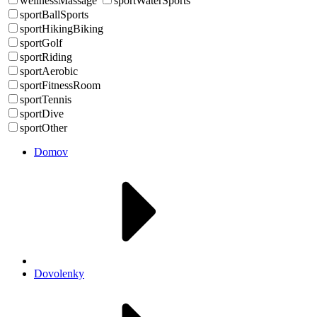
wellnessMassage
sportWaterSports
sportBallSports
sportHikingBiking
sportGolf
sportRiding
sportAerobic
sportFitnessRoom
sportTennis
sportDive
sportOther
Domov
Dovolenky