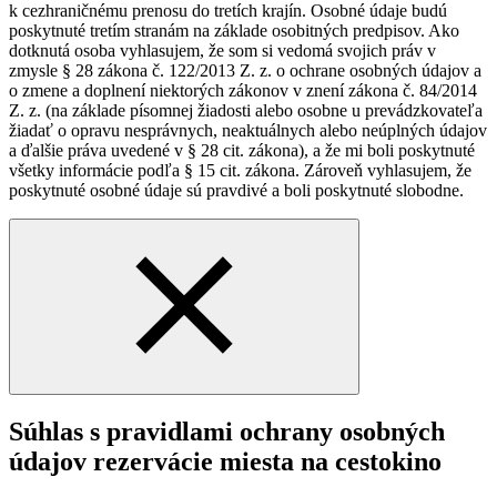
k cezhraničnému prenosu do tretích krajín. Osobné údaje budú
poskytnuté tretím stranám na základe osobitných predpisov. Ako
dotknutá osoba vyhlasujem, že som si vedomá svojich práv v
zmysle § 28 zákona č. 122/2013 Z. z. o ochrane osobných údajov a
o zmene a doplnení niektorých zákonov v znení zákona č. 84/2014
Z. z. (na základe písomnej žiadosti alebo osobne u prevádzkovateľa
žiadať o opravu nesprávnych, neaktuálnych alebo neúplných údajov
a ďalšie práva uvedené v § 28 cit. zákona), a že mi boli poskytnuté
všetky informácie podľa § 15 cit. zákona. Zároveň vyhlasujem, že
poskytnuté osobné údaje sú pravdivé a boli poskytnuté slobodne.
Súhlas s pravidlami ochrany osobných
údajov rezervácie miesta na cestokino