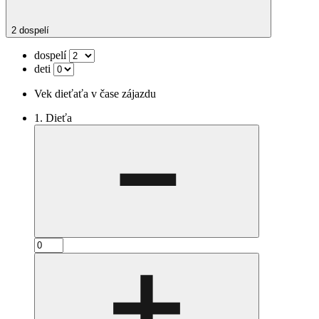
2 dospelí
dospelí
deti
Vek dieťaťa v čase zájazdu
1. Dieťa