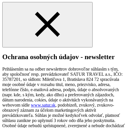
Ochrana osobných údajov - newsletter
Prihlásením sa na odber newslettrov dobrovoľne súhlasím s tým,
aby spoločnosť resp. prevádzkovateľ SATUR TRAVEL a.s., IČO:
35787201, so sídlom: Miletičova 1, Bratislava 824 72 spracúvala
moje osobné údaje v rozsahu titul, meno, priezvisko, adresa,
telefónne číslo, e-mailová adresa, podpis, údaje o absolvovaných
(napr. kde, s kým, kedy, ako dlho) a preferovaných zájazdoch,
dátum narodenia, cokies, údaje o aktivitách vykonávaných na
webovom sídle
www.satur.sk
, podobizeň, zvukový, zvukovo-
obrazový záznam za účelom marketingových aktivít
prevádzkovateľa. Súhlas je možné kedykoľvek odvolať, platnosť
súhlasu zanikne po uplynutí 3 rokov odo dňa jeho poskytnutia.
Osobné údaje nebudú sprístupnené, zverejnené a nebude dochádzať