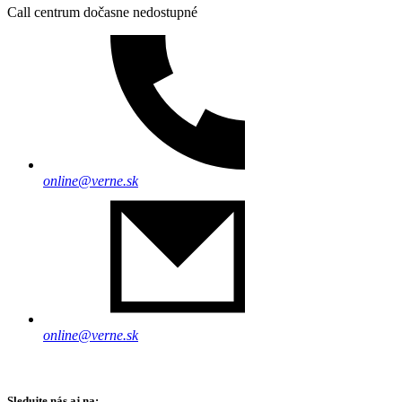
Call centrum dočasne nedostupné
online@verne.sk
online@verne.sk
Sledujte nás aj na: