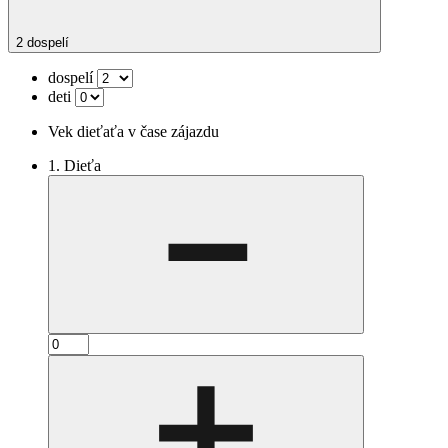
2 dospelí
dospelí
deti
Vek dieťaťa v čase zájazdu
1. Dieťa