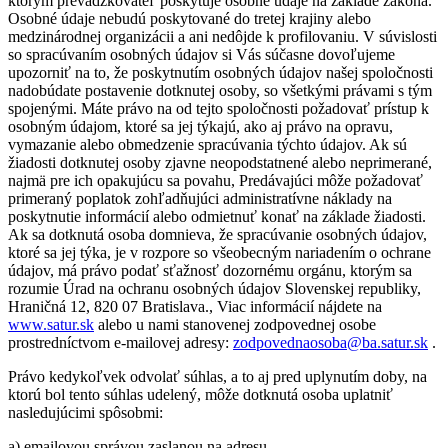
ktorým prevádzkovateľ poskytuje osobné údaje na základe zákona.
Osobné údaje nebudú poskytované do tretej krajiny alebo
medzinárodnej organizácii a ani nedôjde k profilovaniu. V súvislosti
so spracúvaním osobných údajov si Vás súčasne dovoľujeme
upozorniť na to, že poskytnutím osobných údajov našej spoločnosti
nadobúdate postavenie dotknutej osoby, so všetkými právami s tým
spojenými. Máte právo na od tejto spoločnosti požadovať prístup k
osobným údajom, ktoré sa jej týkajú, ako aj právo na opravu,
vymazanie alebo obmedzenie spracúvania týchto údajov. Ak sú
žiadosti dotknutej osoby zjavne neopodstatnené alebo neprimerané,
najmä pre ich opakujúcu sa povahu, Predávajúci môže požadovať
primeraný poplatok zohľadňujúci administratívne náklady na
poskytnutie informácií alebo odmietnuť konať na základe žiadosti.
Ak sa dotknutá osoba domnieva, že spracúvanie osobných údajov,
ktoré sa jej týka, je v rozpore so všeobecným nariadením o ochrane
údajov, má právo podať sťažnosť dozornému orgánu, ktorým sa
rozumie Úrad na ochranu osobných údajov Slovenskej republiky,
Hraničná 12, 820 07 Bratislava., Viac informácií nájdete na
www.satur.sk
alebo u nami stanovenej zodpovednej osobe
prostredníctvom e-mailovej adresy:
zodpovednaosoba@ba.satur.sk
.
Právo kedykoľvek odvolať súhlas, a to aj pred uplynutím doby, na
ktorú bol tento súhlas udelený, môže dotknutá osoba uplatniť
nasledujúcimi spôsobmi:
a) emailovou správou zaslanou na adresu