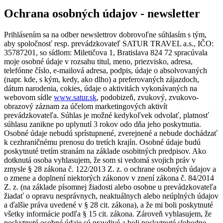
Ochrana osobných údajov - newsletter
Prihlásením sa na odber newslettrov dobrovoľne súhlasím s tým,
aby spoločnosť resp. prevádzkovateľ SATUR TRAVEL a.s., IČO:
35787201, so sídlom: Miletičova 1, Bratislava 824 72 spracúvala
moje osobné údaje v rozsahu titul, meno, priezvisko, adresa,
telefónne číslo, e-mailová adresa, podpis, údaje o absolvovaných
(napr. kde, s kým, kedy, ako dlho) a preferovaných zájazdoch,
dátum narodenia, cokies, údaje o aktivitách vykonávaných na
webovom sídle
www.satur.sk
, podobizeň, zvukový, zvukovo-
obrazový záznam za účelom marketingových aktivít
prevádzkovateľa. Súhlas je možné kedykoľvek odvolať, platnosť
súhlasu zanikne po uplynutí 3 rokov odo dňa jeho poskytnutia.
Osobné údaje nebudú sprístupnené, zverejnené a nebude dochádzať
k cezhraničnému prenosu do tretích krajín. Osobné údaje budú
poskytnuté tretím stranám na základe osobitných predpisov. Ako
dotknutá osoba vyhlasujem, že som si vedomá svojich práv v
zmysle § 28 zákona č. 122/2013 Z. z. o ochrane osobných údajov a
o zmene a doplnení niektorých zákonov v znení zákona č. 84/2014
Z. z. (na základe písomnej žiadosti alebo osobne u prevádzkovateľa
žiadať o opravu nesprávnych, neaktuálnych alebo neúplných údajov
a ďalšie práva uvedené v § 28 cit. zákona), a že mi boli poskytnuté
všetky informácie podľa § 15 cit. zákona. Zároveň vyhlasujem, že
poskytnuté osobné údaje sú pravdivé a boli poskytnuté slobodne.