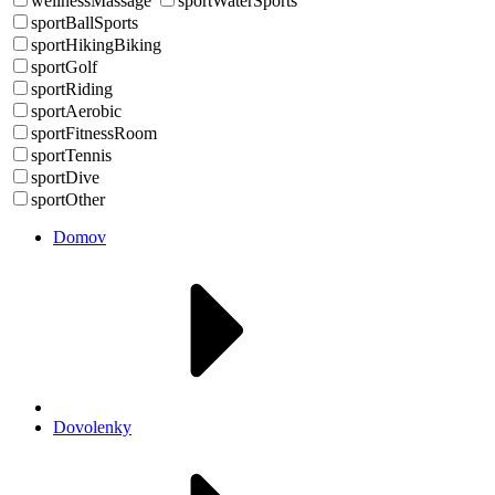
wellnessMassage
sportWaterSports
sportBallSports
sportHikingBiking
sportGolf
sportRiding
sportAerobic
sportFitnessRoom
sportTennis
sportDive
sportOther
Domov
Dovolenky