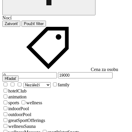
Nocí
Zatvoriť
Použiť filter
Cena za osobu
Hľadať
family
hotelClub
animation
sports
wellness
indoorPool
outdoorPool
greatSportOfferings
wellnessSauna