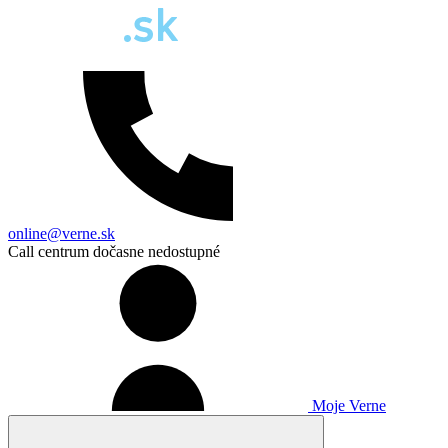
online@verne.sk
Call centrum dočasne nedostupné
Moje Verne