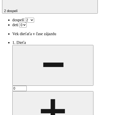
2 dospelí
dospelí
deti
Vek dieťaťa v čase zájazdu
1. Dieťa