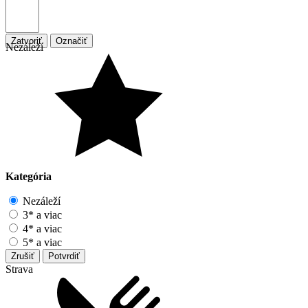
Zatvoriť
Označiť
Nezáleží
Kategória
Nezáleží
3* a viac
4* a viac
5* a viac
Zrušiť
Potvrdiť
Strava