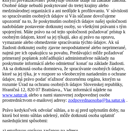
ktorým prevádzkovateľ poskytuje osobné údaje na základe zákona.
Osobné údaje nebudú poskytované do tretej krajiny alebo
medzinárodnej organizácii a ani nedôjde k profilovaniu. V súvislosti
so spracúvaním osobných údajov si Vás súčasne dovoľujeme
upozorniť na to, že poskytnutím osobných údajov našej spoločnosti
nadobúdate postavenie dotknutej osoby, so všetkými právami s tým
spojenými. Máte právo na od tejto spoločnosti požadovať prístup k
osobným údajom, ktoré sa jej týkajú, ako aj právo na opravu,
vymazanie alebo obmedzenie spracúvania týchto údajov. Ak sú
žiadosti dotknutej osoby zjavne neopodstatnené alebo neprimerané,
najmä pre ich opakujúcu sa povahu, Predávajúci môže požadovať
primeraný poplatok zohľadňujúci administratívne náklady na
poskytnutie informácií alebo odmietnuť konať na základe žiadosti.
Ak sa dotknutá osoba domnieva, že spracúvanie osobných údajov,
ktoré sa jej týka, je v rozpore so všeobecným nariadením o ochrane
údajov, má právo podať sťažnosť dozornému orgánu, ktorým sa
rozumie Úrad na ochranu osobných údajov Slovenskej republiky,
Hraničná 12, 820 07 Bratislava., Viac informácií nájdete na
www.satur.sk
alebo u nami stanovenej zodpovednej osobe
prostredníctvom e-mailovej adresy:
zodpovednaosoba@ba.satur.sk
.
Právo kedykoľvek odvolať súhlas, a to aj pred uplynutím doby, na
ktorú bol tento súhlas udelený, môže dotknutá osoba uplatniť
nasledujúcimi spôsobmi:
a) emailovou správou zaslanou na adresu