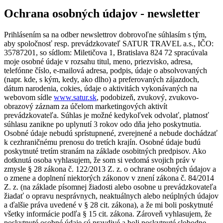
Ochrana osobných údajov - newsletter
Prihlásením sa na odber newslettrov dobrovoľne súhlasím s tým,
aby spoločnosť resp. prevádzkovateľ SATUR TRAVEL a.s., IČO:
35787201, so sídlom: Miletičova 1, Bratislava 824 72 spracúvala
moje osobné údaje v rozsahu titul, meno, priezvisko, adresa,
telefónne číslo, e-mailová adresa, podpis, údaje o absolvovaných
(napr. kde, s kým, kedy, ako dlho) a preferovaných zájazdoch,
dátum narodenia, cokies, údaje o aktivitách vykonávaných na
webovom sídle
www.satur.sk
, podobizeň, zvukový, zvukovo-
obrazový záznam za účelom marketingových aktivít
prevádzkovateľa. Súhlas je možné kedykoľvek odvolať, platnosť
súhlasu zanikne po uplynutí 3 rokov odo dňa jeho poskytnutia.
Osobné údaje nebudú sprístupnené, zverejnené a nebude dochádzať
k cezhraničnému prenosu do tretích krajín. Osobné údaje budú
poskytnuté tretím stranám na základe osobitných predpisov. Ako
dotknutá osoba vyhlasujem, že som si vedomá svojich práv v
zmysle § 28 zákona č. 122/2013 Z. z. o ochrane osobných údajov a
o zmene a doplnení niektorých zákonov v znení zákona č. 84/2014
Z. z. (na základe písomnej žiadosti alebo osobne u prevádzkovateľa
žiadať o opravu nesprávnych, neaktuálnych alebo neúplných údajov
a ďalšie práva uvedené v § 28 cit. zákona), a že mi boli poskytnuté
všetky informácie podľa § 15 cit. zákona. Zároveň vyhlasujem, že
poskytnuté osobné údaje sú pravdivé a boli poskytnuté slobodne.