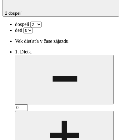
2 dospelí
dospelí
deti
Vek dieťaťa v čase zájazdu
1. Dieťa