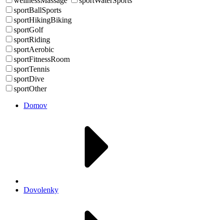
wellnessMassage
sportWaterSports
sportBallSports
sportHikingBiking
sportGolf
sportRiding
sportAerobic
sportFitnessRoom
sportTennis
sportDive
sportOther
Domov
Dovolenky