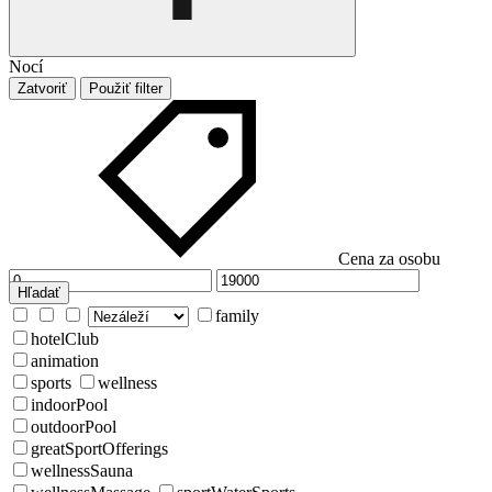
Nocí
Zatvoriť
Použiť filter
Cena za osobu
Hľadať
family
hotelClub
animation
sports
wellness
indoorPool
outdoorPool
greatSportOfferings
wellnessSauna