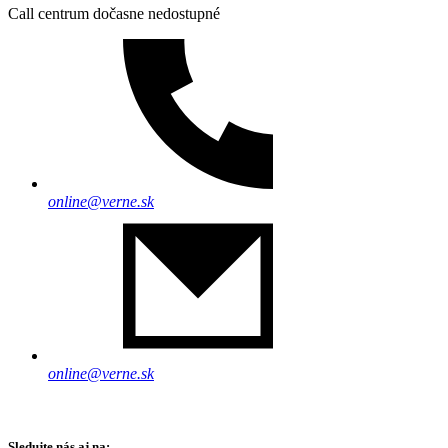
Call centrum dočasne nedostupné
online@verne.sk
online@verne.sk
Sledujte nás aj na: